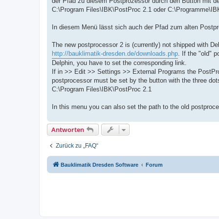
der Pfad zu diesem Postprozessor durch den Button mit de
C:\Program Files\IBK\PostProc 2.1 oder C:\Programme\IB
In diesem Menü lässt sich auch der Pfad zum alten Postproz
The new postprocessor 2 is (currently) not shipped with De
http://bauklimatik-dresden.de/downloads.php
. If the "old"
Delphin, you have to set the corresponding link.
If in >> Edit >> Settings >> External Programs the PostPr
postprocessor must be set by the button with the three dot
C:\Program Files\IBK\PostProc 2.1
In this menu you can also set the path to the old postproce
Antworten
Zurück zu „FAQ“
Bauklimatik Dresden Software
Forum