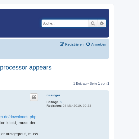
Suche
Erweiterte Suche
Registrieren
Anmelden
t processor appears
1 Beitrag • Seite
1
von
1
ruisinger
Beiträge:
9
Registriert:
04 Mär 2019, 09:23
den.de/downloads.php
ton klickt, muss der
st er ausgegraut, muss