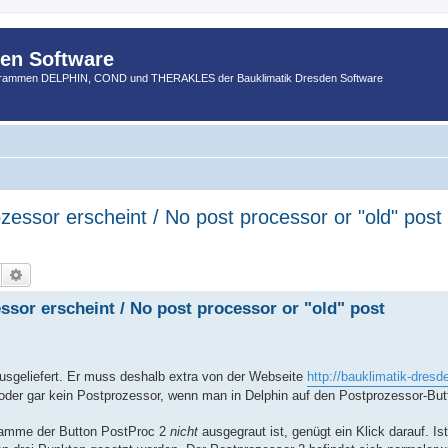
den Software
ogrammen DELPHIN, COND und THERAKLES der Bauklimatik Dresden Software
ozessor erscheint / No post processor or "old" pos
Suche
Erweiterte Suche
ssor erscheint / No post processor or "old" post
 ausgeliefert. Er muss deshalb extra von der Webseite
http://bauklimatik-dres
e“ oder gar kein Postprozessor, wenn man in Delphin auf den Postprozessor-But
ramme der Button PostProc 2
nicht
ausgegraut ist, genügt ein Klick darauf. I