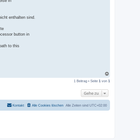
ise in
icht enthalten sind.
ite
ocessor button in
path to this
N
a
1 Beitrag • Seite
1
von
1
c
h
o
Gehe zu
b
e
n
Kontakt
Alle Cookies löschen
Alle Zeiten sind
UTC+02:00