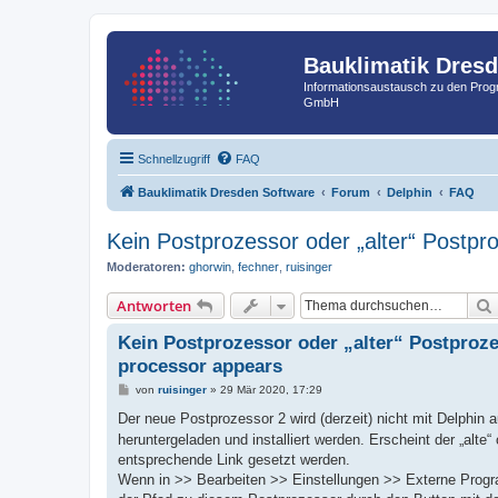
Bauklimatik Dres
Informationsaustausch zu den Pr
GmbH
Schnellzugriff
FAQ
Bauklimatik Dresden Software
Forum
Delphin
FAQ
Kein Postprozessor oder „alter“ Postpr
Moderatoren:
ghorwin
,
fechner
,
ruisinger
Antworten
Kein Postprozessor oder „alter“ Postproze
processor appears
B
von
ruisinger
»
29 Mär 2020, 17:29
e
i
Der neue Postprozessor 2 wird (derzeit) nicht mit Delphin
t
heruntergeladen und installiert werden. Erscheint der „alt
r
a
entsprechende Link gesetzt werden.
g
Wenn in >> Bearbeiten >> Einstellungen >> Externe Prog