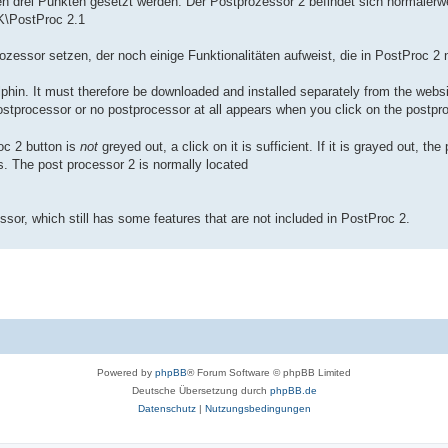
n drei Punkten gesetzt werden. Der Postprozessor 2 befindet sich normalerwe
K\PostProc 2.1
essor setzen, der noch einige Funktionalitäten aufweist, die in PostProc 2 n
lphin. It must therefore be downloaded and installed separately from the webs
 postprocessor or no postprocessor at all appears when you click on the postpr
oc 2 button is
not
greyed out, a click on it is sufficient. If it is grayed out, the 
s. The post processor 2 is normally located
ssor, which still has some features that are not included in PostProc 2.
Powered by
phpBB
® Forum Software © phpBB Limited
Deutsche Übersetzung durch
phpBB.de
Datenschutz
|
Nutzungsbedingungen