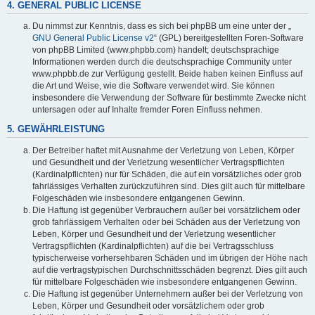
4. GENERAL PUBLIC LICENSE
Du nimmst zur Kenntnis, dass es sich bei phpBB um eine unter der „
GNU General Public License v2
“ (GPL) bereitgestellten Foren-Software
von phpBB Limited (www.phpbb.com) handelt; deutschsprachige
Informationen werden durch die deutschsprachige Community unter
www.phpbb.de zur Verfügung gestellt. Beide haben keinen Einfluss auf
die Art und Weise, wie die Software verwendet wird. Sie können
insbesondere die Verwendung der Software für bestimmte Zwecke nicht
untersagen oder auf Inhalte fremder Foren Einfluss nehmen.
5. GEWÄHRLEISTUNG
Der Betreiber haftet mit Ausnahme der Verletzung von Leben, Körper
und Gesundheit und der Verletzung wesentlicher Vertragspflichten
(Kardinalpflichten) nur für Schäden, die auf ein vorsätzliches oder grob
fahrlässiges Verhalten zurückzuführen sind. Dies gilt auch für mittelbare
Folgeschäden wie insbesondere entgangenen Gewinn.
Die Haftung ist gegenüber Verbrauchern außer bei vorsätzlichem oder
grob fahrlässigem Verhalten oder bei Schäden aus der Verletzung von
Leben, Körper und Gesundheit und der Verletzung wesentlicher
Vertragspflichten (Kardinalpflichten) auf die bei Vertragsschluss
typischerweise vorhersehbaren Schäden und im übrigen der Höhe nach
auf die vertragstypischen Durchschnittsschäden begrenzt. Dies gilt auch
für mittelbare Folgeschäden wie insbesondere entgangenen Gewinn.
Die Haftung ist gegenüber Unternehmern außer bei der Verletzung von
Leben, Körper und Gesundheit oder vorsätzlichem oder grob