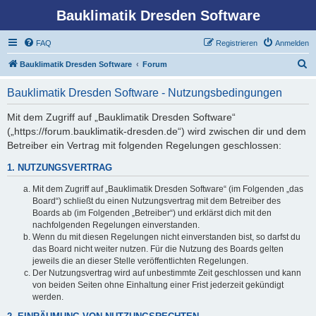
Bauklimatik Dresden Software
FAQ
Registrieren
Anmelden
S
Bauklimatik Dresden Software
Forum
u
Bauklimatik Dresden Software - Nutzungsbedingungen
c
h
Mit dem Zugriff auf „Bauklimatik Dresden Software“
(„https://forum.bauklimatik-dresden.de“) wird zwischen dir und dem
e
Betreiber ein Vertrag mit folgenden Regelungen geschlossen:
1. NUTZUNGSVERTRAG
Mit dem Zugriff auf „Bauklimatik Dresden Software“ (im Folgenden „das
Board“) schließt du einen Nutzungsvertrag mit dem Betreiber des
Boards ab (im Folgenden „Betreiber“) und erklärst dich mit den
nachfolgenden Regelungen einverstanden.
Wenn du mit diesen Regelungen nicht einverstanden bist, so darfst du
das Board nicht weiter nutzen. Für die Nutzung des Boards gelten
jeweils die an dieser Stelle veröffentlichten Regelungen.
Der Nutzungsvertrag wird auf unbestimmte Zeit geschlossen und kann
von beiden Seiten ohne Einhaltung einer Frist jederzeit gekündigt
werden.