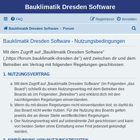
Bauklimatik Dresden Software
FAQ
Registrieren
Anmelden
S
Bauklimatik Dresden Software
Forum
u
Bauklimatik Dresden Software - Nutzungsbedingungen
c
h
Mit dem Zugriff auf „Bauklimatik Dresden Software“
(„https://forum.bauklimatik-dresden.de“) wird zwischen dir und dem
e
Betreiber ein Vertrag mit folgenden Regelungen geschlossen:
1. NUTZUNGSVERTRAG
Mit dem Zugriff auf „Bauklimatik Dresden Software“ (im Folgenden „das
Board“) schließt du einen Nutzungsvertrag mit dem Betreiber des
Boards ab (im Folgenden „Betreiber“) und erklärst dich mit den
nachfolgenden Regelungen einverstanden.
Wenn du mit diesen Regelungen nicht einverstanden bist, so darfst du
das Board nicht weiter nutzen. Für die Nutzung des Boards gelten
jeweils die an dieser Stelle veröffentlichten Regelungen.
Der Nutzungsvertrag wird auf unbestimmte Zeit geschlossen und kann
von beiden Seiten ohne Einhaltung einer Frist jederzeit gekündigt
werden.