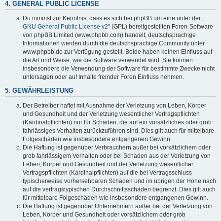
4. GENERAL PUBLIC LICENSE
Du nimmst zur Kenntnis, dass es sich bei phpBB um eine unter der „
GNU General Public License v2
“ (GPL) bereitgestellten Foren-Software
von phpBB Limited (www.phpbb.com) handelt; deutschsprachige
Informationen werden durch die deutschsprachige Community unter
www.phpbb.de zur Verfügung gestellt. Beide haben keinen Einfluss auf
die Art und Weise, wie die Software verwendet wird. Sie können
insbesondere die Verwendung der Software für bestimmte Zwecke nicht
untersagen oder auf Inhalte fremder Foren Einfluss nehmen.
5. GEWÄHRLEISTUNG
Der Betreiber haftet mit Ausnahme der Verletzung von Leben, Körper
und Gesundheit und der Verletzung wesentlicher Vertragspflichten
(Kardinalpflichten) nur für Schäden, die auf ein vorsätzliches oder grob
fahrlässiges Verhalten zurückzuführen sind. Dies gilt auch für mittelbare
Folgeschäden wie insbesondere entgangenen Gewinn.
Die Haftung ist gegenüber Verbrauchern außer bei vorsätzlichem oder
grob fahrlässigem Verhalten oder bei Schäden aus der Verletzung von
Leben, Körper und Gesundheit und der Verletzung wesentlicher
Vertragspflichten (Kardinalpflichten) auf die bei Vertragsschluss
typischerweise vorhersehbaren Schäden und im übrigen der Höhe nach
auf die vertragstypischen Durchschnittsschäden begrenzt. Dies gilt auch
für mittelbare Folgeschäden wie insbesondere entgangenen Gewinn.
Die Haftung ist gegenüber Unternehmern außer bei der Verletzung von
Leben, Körper und Gesundheit oder vorsätzlichem oder grob