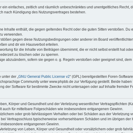
ber ein einfaches, zeitlich und räumlich unbeschränktes und unentgeltliches Recht
auch nach Kündigung des Nutzungsvertrages bestehen.
ine Inhalte enthält, die gegen geltendes Recht oder die guten Sitten verstoßen. Du 
 zu verwenden.
erstößen gegen diese Nutzungsbedingungen oder anderer im Board veröffentlichte
ßen und dir ein Hausverbot erteilen.
ortung für die Inhalte von Beiträgen übernimmt, die er nicht selbst erstellt hat od
jederzeit zu löschen oder zu sperren.
räge abzuändern, sofern sie gegen o. g. Regeln verstoßen oder geeignet sind, dem
 unter der „
GNU General Public License v2
“ (GPL) bereitgestellten Foren-Softwa
chsprachige Community unter www.phpbb.de zur Verfügung gestellt. Beide haben ke
g der Software für bestimmte Zwecke nicht untersagen oder auf Inhalte fremder F
ben, Körper und Gesundheit und der Verletzung wesentlicher Vertragspflichten (Kard
gilt auch für mittelbare Folgeschäden wie insbesondere entgangenen Gewinn.
ätzlichem oder grob fahrlässigem Verhalten oder bei Schäden aus der Verletzung 
 die bei Vertragsschluss typischerweise vorhersehbaren Schäden und im übrigen de
wie insbesondere entgangenen Gewinn.
erletzung von Leben, Körper und Gesundheit oder vorsätzlichem oder grob fahrläs