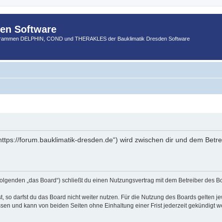
den Software
ogrammen DELPHIN, COND und THERAKLES der Bauklimatik Dresden Software
https://forum.bauklimatik-dresden.de“) wird zwischen dir und dem Betr
Folgenden „das Board“) schließt du einen Nutzungsvertrag mit dem Betreiber des Bo
 so darfst du das Board nicht weiter nutzen. Für die Nutzung des Boards gelten jew
sen und kann von beiden Seiten ohne Einhaltung einer Frist jederzeit gekündigt w