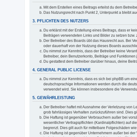
Mit dem Erstellen eines Beitrags erteilst du dem Betrei
Das Nutzungsrecht nach Punkt 2, Unterpunkt a bleibt 
3. PFLICHTEN DES NUTZERS
Du erklärst mit der Erstellung eines Beitrags, dass er ke
Beiträgen verwendeten Links und Bilder zu setzen bzw.
Der Betreiber des Boards übt das Hausrecht aus. Bei V
oder dauerhaft von der Nutzung dieses Boards ausschlie
Du nimmst zur Kenntnis, dass der Betreiber keine Verantw
Betreiber, dein Benutzerkonto, Beiträge und Funktionen 
Du gestattest dem Betreiber darüber hinaus, deine Beit
4. GENERAL PUBLIC LICENSE
Du nimmst zur Kenntnis, dass es sich bei phpBB um eine
deutschsprachige Informationen werden durch die deuts
verwendet wird. Sie können insbesondere die Verwendun
5. GEWÄHRLEISTUNG
Der Betreiber haftet mit Ausnahme der Verletzung von Le
grob fahrlässiges Verhalten zurückzuführen sind. Dies 
Die Haftung ist gegenüber Verbrauchern außer bei vors
wesentlicher Vertragspflichten (Kardinalpflichten) auf
begrenzt. Dies gilt auch für mittelbare Folgeschäden 
Die Haftung ist gegenüber Unternehmern außer bei der V