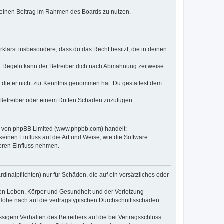
, deinen Beitrag im Rahmen des Boards zu nutzen.
erklärst insbesondere, dass du das Recht besitzt, die in deinen
n Regeln kann der Betreiber dich nach Abmahnung zeitweise
er die er nicht zur Kenntnis genommen hat. Du gestattest dem
 Betreiber oder einem Dritten Schaden zuzufügen.
re von phpBB Limited (www.phpbb.com) handelt;
inen Einfluss auf die Art und Weise, wie die Software
oren Einfluss nehmen.
inalpflichten) nur für Schäden, die auf ein vorsätzliches oder
von Leben, Körper und Gesundheit und der Verletzung
r Höhe nach auf die vertragstypischen Durchschnittsschäden
sigem Verhalten des Betreibers auf die bei Vertragsschluss