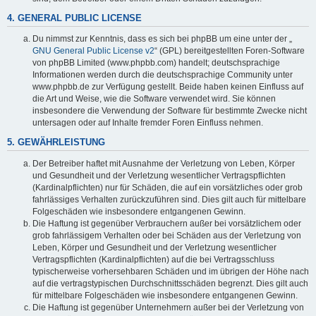
4. GENERAL PUBLIC LICENSE
Du nimmst zur Kenntnis, dass es sich bei phpBB um eine unter der „
GNU General Public License v2
“ (GPL) bereitgestellten Foren-Software
von phpBB Limited (www.phpbb.com) handelt; deutschsprachige
Informationen werden durch die deutschsprachige Community unter
www.phpbb.de zur Verfügung gestellt. Beide haben keinen Einfluss auf
die Art und Weise, wie die Software verwendet wird. Sie können
insbesondere die Verwendung der Software für bestimmte Zwecke nicht
untersagen oder auf Inhalte fremder Foren Einfluss nehmen.
5. GEWÄHRLEISTUNG
Der Betreiber haftet mit Ausnahme der Verletzung von Leben, Körper
und Gesundheit und der Verletzung wesentlicher Vertragspflichten
(Kardinalpflichten) nur für Schäden, die auf ein vorsätzliches oder grob
fahrlässiges Verhalten zurückzuführen sind. Dies gilt auch für mittelbare
Folgeschäden wie insbesondere entgangenen Gewinn.
Die Haftung ist gegenüber Verbrauchern außer bei vorsätzlichem oder
grob fahrlässigem Verhalten oder bei Schäden aus der Verletzung von
Leben, Körper und Gesundheit und der Verletzung wesentlicher
Vertragspflichten (Kardinalpflichten) auf die bei Vertragsschluss
typischerweise vorhersehbaren Schäden und im übrigen der Höhe nach
auf die vertragstypischen Durchschnittsschäden begrenzt. Dies gilt auch
für mittelbare Folgeschäden wie insbesondere entgangenen Gewinn.
Die Haftung ist gegenüber Unternehmern außer bei der Verletzung von