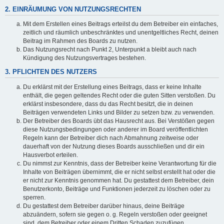
2. EINRÄUMUNG VON NUTZUNGSRECHTEN
Mit dem Erstellen eines Beitrags erteilst du dem Betreiber ein einfaches,
zeitlich und räumlich unbeschränktes und unentgeltliches Recht, deinen
Beitrag im Rahmen des Boards zu nutzen.
Das Nutzungsrecht nach Punkt 2, Unterpunkt a bleibt auch nach
Kündigung des Nutzungsvertrages bestehen.
3. PFLICHTEN DES NUTZERS
Du erklärst mit der Erstellung eines Beitrags, dass er keine Inhalte
enthält, die gegen geltendes Recht oder die guten Sitten verstoßen. Du
erklärst insbesondere, dass du das Recht besitzt, die in deinen
Beiträgen verwendeten Links und Bilder zu setzen bzw. zu verwenden.
Der Betreiber des Boards übt das Hausrecht aus. Bei Verstößen gegen
diese Nutzungsbedingungen oder anderer im Board veröffentlichten
Regeln kann der Betreiber dich nach Abmahnung zeitweise oder
dauerhaft von der Nutzung dieses Boards ausschließen und dir ein
Hausverbot erteilen.
Du nimmst zur Kenntnis, dass der Betreiber keine Verantwortung für die
Inhalte von Beiträgen übernimmt, die er nicht selbst erstellt hat oder die
er nicht zur Kenntnis genommen hat. Du gestattest dem Betreiber, dein
Benutzerkonto, Beiträge und Funktionen jederzeit zu löschen oder zu
sperren.
Du gestattest dem Betreiber darüber hinaus, deine Beiträge
abzuändern, sofern sie gegen o. g. Regeln verstoßen oder geeignet
sind, dem Betreiber oder einem Dritten Schaden zuzufügen.