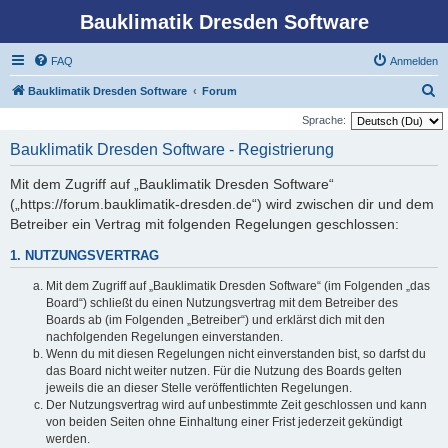
Bauklimatik Dresden Software
FAQ
Anmelden
S
Bauklimatik Dresden Software
Forum
u
Sprache:
c
Bauklimatik Dresden Software - Registrierung
h
Mit dem Zugriff auf „Bauklimatik Dresden Software“
e
(„https://forum.bauklimatik-dresden.de“) wird zwischen dir und dem
Betreiber ein Vertrag mit folgenden Regelungen geschlossen:
1. NUTZUNGSVERTRAG
Mit dem Zugriff auf „Bauklimatik Dresden Software“ (im Folgenden „das
Board“) schließt du einen Nutzungsvertrag mit dem Betreiber des
Boards ab (im Folgenden „Betreiber“) und erklärst dich mit den
nachfolgenden Regelungen einverstanden.
Wenn du mit diesen Regelungen nicht einverstanden bist, so darfst du
das Board nicht weiter nutzen. Für die Nutzung des Boards gelten
jeweils die an dieser Stelle veröffentlichten Regelungen.
Der Nutzungsvertrag wird auf unbestimmte Zeit geschlossen und kann
von beiden Seiten ohne Einhaltung einer Frist jederzeit gekündigt
werden.