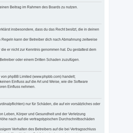
, deinen Beitrag im Rahmen des Boards zu nutzen.
erklärst insbesondere, dass du das Recht besitzt, die in deinen
n Regeln kann der Betreiber dich nach Abmahnung zeitweise
er die er nicht zur Kenntnis genommen hat. Du gestattest dem
 Betreiber oder einem Dritten Schaden zuzufügen.
re von phpBB Limited (www.phpbb.com) handelt;
inen Einfluss auf die Art und Weise, wie die Software
oren Einfluss nehmen.
inalpflichten) nur für Schäden, die auf ein vorsätzliches oder
von Leben, Körper und Gesundheit und der Verletzung
r Höhe nach auf die vertragstypischen Durchschnittsschäden
sigem Verhalten des Betreibers auf die bei Vertragsschluss