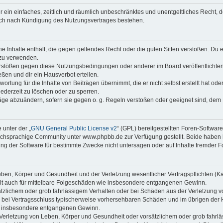
ber ein einfaches, zeitlich und räumlich unbeschränktes und unentgeltliches Recht
auch nach Kündigung des Nutzungsvertrages bestehen.
ine Inhalte enthält, die gegen geltendes Recht oder die guten Sitten verstoßen. Du 
 zu verwenden.
erstößen gegen diese Nutzungsbedingungen oder anderer im Board veröffentlichte
ßen und dir ein Hausverbot erteilen.
ortung für die Inhalte von Beiträgen übernimmt, die er nicht selbst erstellt hat od
jederzeit zu löschen oder zu sperren.
räge abzuändern, sofern sie gegen o. g. Regeln verstoßen oder geeignet sind, dem
 unter der „
GNU General Public License v2
“ (GPL) bereitgestellten Foren-Softwa
chsprachige Community unter www.phpbb.de zur Verfügung gestellt. Beide haben ke
g der Software für bestimmte Zwecke nicht untersagen oder auf Inhalte fremder F
ben, Körper und Gesundheit und der Verletzung wesentlicher Vertragspflichten (Kard
gilt auch für mittelbare Folgeschäden wie insbesondere entgangenen Gewinn.
ätzlichem oder grob fahrlässigem Verhalten oder bei Schäden aus der Verletzung 
 die bei Vertragsschluss typischerweise vorhersehbaren Schäden und im übrigen de
wie insbesondere entgangenen Gewinn.
erletzung von Leben, Körper und Gesundheit oder vorsätzlichem oder grob fahrläs