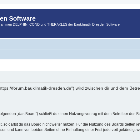
den Software
ogrammen DELPHIN, COND und THERAKLES der Bauklimatik Dresden Software
https://forum.bauklimatik-dresden.de“) wird zwischen dir und dem Betr
Folgenden „das Board“) schließt du einen Nutzungsvertrag mit dem Betreiber des Bo
 so darfst du das Board nicht weiter nutzen. Für die Nutzung des Boards gelten jew
sen und kann von beiden Seiten ohne Einhaltung einer Frist jederzeit gekündigt w