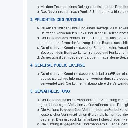
Mit dem Erstellen eines Beitrags erteilst du dem Betrei
Das Nutzungsrecht nach Punkt 2, Unterpunkt a bleibt 
3. PFLICHTEN DES NUTZERS
Du erklärst mit der Erstellung eines Beitrags, dass er ke
Beiträgen verwendeten Links und Bilder zu setzen bzw.
Der Betreiber des Boards übt das Hausrecht aus. Bei V
oder dauerhaft von der Nutzung dieses Boards ausschlie
Du nimmst zur Kenntnis, dass der Betreiber keine Verantw
Betreiber, dein Benutzerkonto, Beiträge und Funktionen 
Du gestattest dem Betreiber darüber hinaus, deine Beit
4. GENERAL PUBLIC LICENSE
Du nimmst zur Kenntnis, dass es sich bei phpBB um eine
deutschsprachige Informationen werden durch die deuts
verwendet wird. Sie können insbesondere die Verwendun
5. GEWÄHRLEISTUNG
Der Betreiber haftet mit Ausnahme der Verletzung von Le
grob fahrlässiges Verhalten zurückzuführen sind. Dies 
Die Haftung ist gegenüber Verbrauchern außer bei vors
wesentlicher Vertragspflichten (Kardinalpflichten) auf
begrenzt. Dies gilt auch für mittelbare Folgeschäden 
Die Haftung ist gegenüber Unternehmern außer bei der V