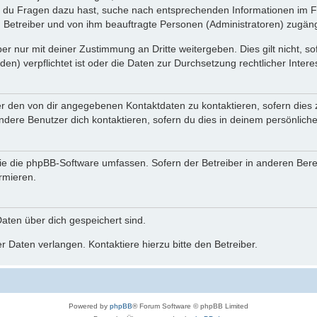
n du Fragen dazu hast, suche nach entsprechenden Informationen im Fo
n Betreiber und von ihm beauftragte Personen (Administratoren) zugäng
r nur mit deiner Zustimmung an Dritte weitergeben. Dies gilt nicht, s
n) verpflichtet ist oder die Daten zur Durchsetzung rechtlicher Interes
er den von dir angegebenen Kontaktdaten zu kontaktieren, sofern dies 
andere Benutzer dich kontaktieren, sofern du dies in deinem persönliche
, die die phpBB-Software umfassen. Sofern der Betreiber in anderen Be
ormieren.
 Daten über dich gespeichert sind.
 Daten verlangen. Kontaktiere hierzu bitte den Betreiber.
Powered by
phpBB
® Forum Software © phpBB Limited