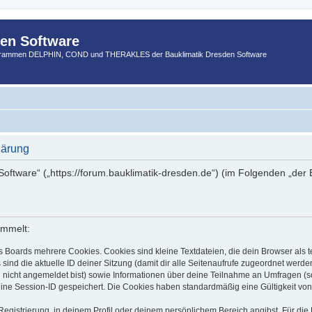
den Software
ogrammen DELPHIN, COND und THERAKLES der Bauklimatik Dresden Software
lärung
 Software“ („https://forum.bauklimatik-dresden.de“) (im Folgenden „der
ammelt:
s Boards mehrere Cookies. Cookies sind kleine Textdateien, die dein Browser als
 sind die aktuelle ID deiner Sitzung (damit dir alle Seitenaufrufe zugeordnet werd
u nicht angemeldet bist) sowie Informationen über deine Teilnahme an Umfragen (s
eine Session-ID gespeichert. Die Cookies haben standardmäßig eine Gültigkeit von 
Registrierung, in deinem Profil oder deinem persönlichem Bereich angibst. Für di