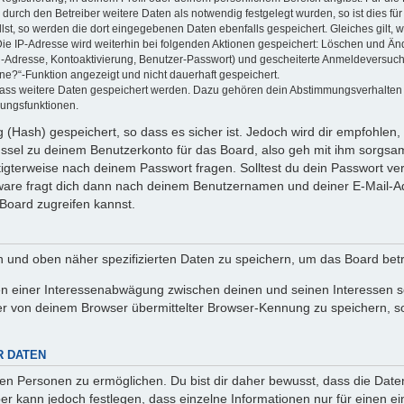
rch den Betreiber weitere Daten als notwendig festgelegt wurden, so ist dies für 
llst, so werden die dort eingegebenen Daten ebenfalls gespeichert. Gleiches gilt, 
Die IP-Adresse wird weiterhin bei folgenden Aktionen gespeichert: Löschen und Än
l-Adresse, Kontoaktivierung, Benutzer-Passwort) und gescheiterte Anmeldeversuch
ine?“-Funktion angezeigt und nicht dauerhaft gespeichert.
 dass weitere Daten gespeichert werden. Dazu gehören dein Abstimmungsverhalten
gungsfunktionen.
(Hash) gespeichert, so dass es sicher ist. Jedoch wird dir empfohlen, 
ssel zu deinem Benutzerkonto für das Board, also geh mit ihm sorgsam
htigterweise nach deinem Passwort fragen. Solltest du dein Passwort v
are fragt dich dann nach deinem Benutzernamen und deiner E-Mail-Ad
Board zugreifen kannst.
en und oben näher spezifizierten Daten zu speichern, um das Board bet
en einer Interessenabwägung zwischen deinen und seinen Interessen sow
r von deinem Browser übermittelter Browser-Kennung zu speichern, so
R DATEN
n Personen zu ermöglichen. Du bist dir daher bewusst, dass die Daten d
ber kann jedoch festlegen, dass einzelne Informationen nur für einen ei