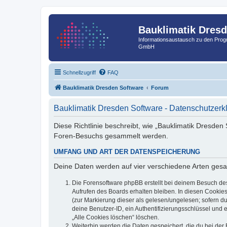
Bauklimatik Dres
Informationsaustausch zu den Pr
GmbH
Schnellzugriff
FAQ
Bauklimatik Dresden Software
Forum
Bauklimatik Dresden Software - Datenschutzerk
Diese Richtlinie beschreibt, wie „Bauklimatik Dresden
Foren-Besuchs gesammelt werden.
UMFANG UND ART DER DATENSPEICHERUNG
Deine Daten werden auf vier verschiedene Arten ges
Die Forensoftware phpBB erstellt bei deinem Besuch de
Aufrufen des Boards erhalten bleiben. In diesen Cookies
(zur Markierung dieser als gelesen/ungelesen; sofern d
deine Benutzer-ID, ein Authentifizierungsschlüssel und 
„Alle Cookies löschen“ löschen.
Weiterhin werden die Daten gespeichert, die du bei der 