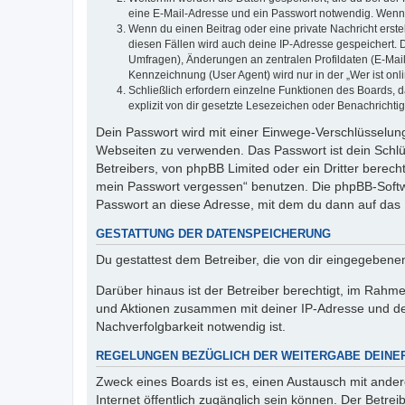
eine E-Mail-Adresse und ein Passwort notwendig. Wenn du
Wenn du einen Beitrag oder eine private Nachricht erste
diesen Fällen wird auch deine IP-Adresse gespeichert. 
Umfragen), Änderungen an zentralen Profildaten (E-Mai
Kennzeichnung (User Agent) wird nur in der „Wer ist onl
Schließlich erfordern einzelne Funktionen des Boards,
explizit von dir gesetzte Lesezeichen oder Benachrichti
Dein Passwort wird mit einer Einwege-Verschlüsselung 
Webseiten zu verwenden. Das Passwort ist dein Schlü
Betreibers, von phpBB Limited oder ein Dritter berec
mein Passwort vergessen“ benutzen. Die phpBB-Softw
Passwort an diese Adresse, mit dem du dann auf das 
GESTATTUNG DER DATENSPEICHERUNG
Du gestattest dem Betreiber, die von dir eingegeben
Darüber hinaus ist der Betreiber berechtigt, im Rahm
und Aktionen zusammen mit deiner IP-Adresse und de
Nachverfolgbarkeit notwendig ist.
REGELUNGEN BEZÜGLICH DER WEITERGABE DEINE
Zweck eines Boards ist es, einen Austausch mit andere
Internet öffentlich zugänglich sein können. Der Betrei