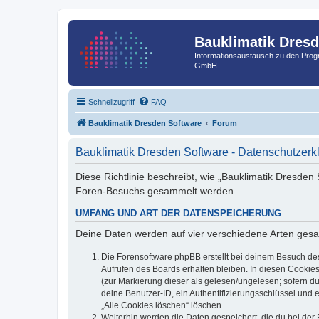
Bauklimatik Dres
Informationsaustausch zu den Pr
GmbH
Schnellzugriff
FAQ
Bauklimatik Dresden Software
Forum
Bauklimatik Dresden Software - Datenschutzerk
Diese Richtlinie beschreibt, wie „Bauklimatik Dresden
Foren-Besuchs gesammelt werden.
UMFANG UND ART DER DATENSPEICHERUNG
Deine Daten werden auf vier verschiedene Arten ges
Die Forensoftware phpBB erstellt bei deinem Besuch de
Aufrufen des Boards erhalten bleiben. In diesen Cookies
(zur Markierung dieser als gelesen/ungelesen; sofern d
deine Benutzer-ID, ein Authentifizierungsschlüssel und 
„Alle Cookies löschen“ löschen.
Weiterhin werden die Daten gespeichert, die du bei der 