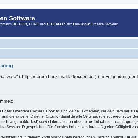
den Software
ogrammen DELPHIN, COND und THERAKLES der Bauklimatik Dresden Software
lärung
 Software“ („https://forum.bauklimatik-dresden.de“) (im Folgenden „der
ammelt:
s Boards mehrere Cookies. Cookies sind kleine Textdateien, die dein Browser als
 sind die aktuelle ID deiner Sitzung (damit dir alle Seitenaufrufe zugeordnet werd
u nicht angemeldet bist) sowie Informationen über deine Teilnahme an Umfragen (s
eine Session-ID gespeichert. Die Cookies haben standardmäßig eine Gültigkeit von 
Registrierung, in deinem Profil oder deinem persönlichem Bereich angibst. Für di