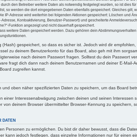
rch den Betreiber weitere Daten als notwendig festgelegt wurden, so ist dies für 
llst, so werden die dort eingegebenen Daten ebenfalls gespeichert. Gleiches gilt, 
Die IP-Adresse wird weiterhin bei folgenden Aktionen gespeichert: Löschen und Än
l-Adresse, Kontoaktivierung, Benutzer-Passwort) und gescheiterte Anmeldeversuch
ine?“-Funktion angezeigt und nicht dauerhaft gespeichert.
 dass weitere Daten gespeichert werden. Dazu gehören dein Abstimmungsverhalten
gungsfunktionen.
(Hash) gespeichert, so dass es sicher ist. Jedoch wird dir empfohlen, 
ssel zu deinem Benutzerkonto für das Board, also geh mit ihm sorgsam
htigterweise nach deinem Passwort fragen. Solltest du dein Passwort v
are fragt dich dann nach deinem Benutzernamen und deiner E-Mail-Ad
Board zugreifen kannst.
en und oben näher spezifizierten Daten zu speichern, um das Board bet
en einer Interessenabwägung zwischen deinen und seinen Interessen sow
r von deinem Browser übermittelter Browser-Kennung zu speichern, so
R DATEN
n Personen zu ermöglichen. Du bist dir daher bewusst, dass die Daten d
ber kann jedoch festlegen, dass einzelne Informationen nur für einen ei