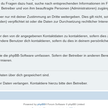
n du Fragen dazu hast, suche nach entsprechenden Informationen im Fo
n Betreiber und von ihm beauftragte Personen (Administratoren) zugäng
r nur mit deiner Zustimmung an Dritte weitergeben. Dies gilt nicht, s
n) verpflichtet ist oder die Daten zur Durchsetzung rechtlicher Interes
er den von dir angegebenen Kontaktdaten zu kontaktieren, sofern dies 
andere Benutzer dich kontaktieren, sofern du dies in deinem persönliche
, die die phpBB-Software umfassen. Sofern der Betreiber in anderen Be
ormieren.
 Daten über dich gespeichert sind.
 Daten verlangen. Kontaktiere hierzu bitte den Betreiber.
Powered by
phpBB
® Forum Software © phpBB Limited