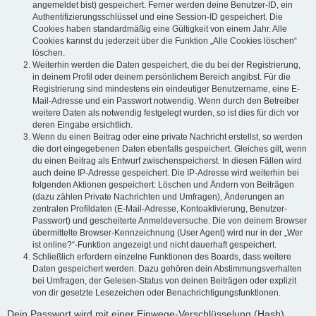
angemeldet bist) gespeichert. Ferner werden deine Benutzer-ID, ein
Authentifizierungsschlüssel und eine Session-ID gespeichert. Die
Cookies haben standardmäßig eine Gültigkeit von einem Jahr. Alle
Cookies kannst du jederzeit über die Funktion „Alle Cookies löschen“
löschen.
Weiterhin werden die Daten gespeichert, die du bei der Registrierung,
in deinem Profil oder deinem persönlichem Bereich angibst. Für die
Registrierung sind mindestens ein eindeutiger Benutzername, eine E-
Mail-Adresse und ein Passwort notwendig. Wenn durch den Betreiber
weitere Daten als notwendig festgelegt wurden, so ist dies für dich vor
deren Eingabe ersichtlich.
Wenn du einen Beitrag oder eine private Nachricht erstellst, so werden
die dort eingegebenen Daten ebenfalls gespeichert. Gleiches gilt, wenn
du einen Beitrag als Entwurf zwischenspeicherst. In diesen Fällen wird
auch deine IP-Adresse gespeichert. Die IP-Adresse wird weiterhin bei
folgenden Aktionen gespeichert: Löschen und Ändern von Beiträgen
(dazu zählen Private Nachrichten und Umfragen), Änderungen an
zentralen Profildaten (E-Mail-Adresse, Kontoaktivierung, Benutzer-
Passwort) und gescheiterte Anmeldeversuche. Die von deinem Browser
übermittelte Browser-Kennzeichnung (User Agent) wird nur in der „Wer
ist online?“-Funktion angezeigt und nicht dauerhaft gespeichert.
Schließlich erfordern einzelne Funktionen des Boards, dass weitere
Daten gespeichert werden. Dazu gehören dein Abstimmungsverhalten
bei Umfragen, der Gelesen-Status von deinen Beiträgen oder explizit
von dir gesetzte Lesezeichen oder Benachrichtigungsfunktionen.
Dein Passwort wird mit einer Einwege-Verschlüsselung (Hash)