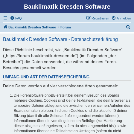
Bauklimatik Dresden Software
FAQ
Registrieren
Anmelden
S
Bauklimatik Dresden Software
Forum
u
Bauklimatik Dresden Software - Datenschutzerklärung
c
h
Diese Richtlinie beschreibt, wie „Bauklimatik Dresden Software“
(„https://forum.bauklimatik-dresden.de“) (im Folgenden „der
e
Betreiber“) die Daten verwendet, die während deines Foren-
Besuchs gesammelt werden.
UMFANG UND ART DER DATENSPEICHERUNG
Deine Daten werden auf vier verschiedene Arten gesammelt:
Die Forensoftware phpBB erstellt bei deinem Besuch des Boards
mehrere Cookies. Cookies sind kleine Textdateien, die dein Browser als
temporäre Dateien ablegt und die zwischen den einzelnen Aufrufen des
Boards erhalten bleiben. In diesen Cookies sind die aktuelle ID deiner
Sitzung (damit dir alle Seitenaufrufe zugeordnet werden können),
Informationen über die von dir gelesenen Beiträge (zur Markierung
dieser als gelesen/ungelesen; sofern du nicht angemeldet bist) sowie
Informationen über deine Teilnahme an Umfragen (sofern du nicht