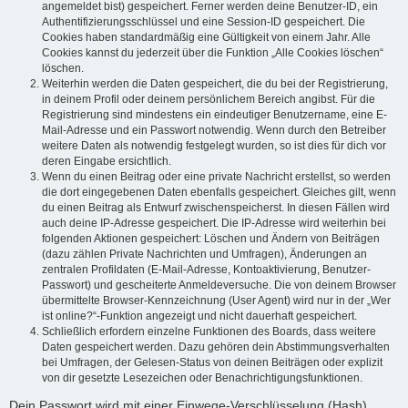
angemeldet bist) gespeichert. Ferner werden deine Benutzer-ID, ein
Authentifizierungsschlüssel und eine Session-ID gespeichert. Die
Cookies haben standardmäßig eine Gültigkeit von einem Jahr. Alle
Cookies kannst du jederzeit über die Funktion „Alle Cookies löschen“
löschen.
Weiterhin werden die Daten gespeichert, die du bei der Registrierung,
in deinem Profil oder deinem persönlichem Bereich angibst. Für die
Registrierung sind mindestens ein eindeutiger Benutzername, eine E-
Mail-Adresse und ein Passwort notwendig. Wenn durch den Betreiber
weitere Daten als notwendig festgelegt wurden, so ist dies für dich vor
deren Eingabe ersichtlich.
Wenn du einen Beitrag oder eine private Nachricht erstellst, so werden
die dort eingegebenen Daten ebenfalls gespeichert. Gleiches gilt, wenn
du einen Beitrag als Entwurf zwischenspeicherst. In diesen Fällen wird
auch deine IP-Adresse gespeichert. Die IP-Adresse wird weiterhin bei
folgenden Aktionen gespeichert: Löschen und Ändern von Beiträgen
(dazu zählen Private Nachrichten und Umfragen), Änderungen an
zentralen Profildaten (E-Mail-Adresse, Kontoaktivierung, Benutzer-
Passwort) und gescheiterte Anmeldeversuche. Die von deinem Browser
übermittelte Browser-Kennzeichnung (User Agent) wird nur in der „Wer
ist online?“-Funktion angezeigt und nicht dauerhaft gespeichert.
Schließlich erfordern einzelne Funktionen des Boards, dass weitere
Daten gespeichert werden. Dazu gehören dein Abstimmungsverhalten
bei Umfragen, der Gelesen-Status von deinen Beiträgen oder explizit
von dir gesetzte Lesezeichen oder Benachrichtigungsfunktionen.
Dein Passwort wird mit einer Einwege-Verschlüsselung (Hash)