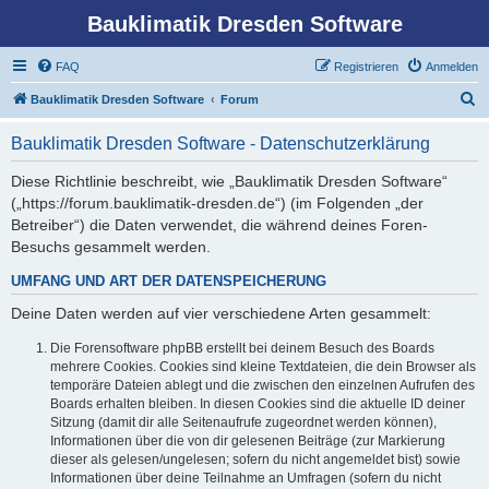
Bauklimatik Dresden Software
FAQ
Registrieren
Anmelden
S
Bauklimatik Dresden Software
Forum
u
Bauklimatik Dresden Software - Datenschutzerklärung
c
h
Diese Richtlinie beschreibt, wie „Bauklimatik Dresden Software“
(„https://forum.bauklimatik-dresden.de“) (im Folgenden „der
e
Betreiber“) die Daten verwendet, die während deines Foren-
Besuchs gesammelt werden.
UMFANG UND ART DER DATENSPEICHERUNG
Deine Daten werden auf vier verschiedene Arten gesammelt:
Die Forensoftware phpBB erstellt bei deinem Besuch des Boards
mehrere Cookies. Cookies sind kleine Textdateien, die dein Browser als
temporäre Dateien ablegt und die zwischen den einzelnen Aufrufen des
Boards erhalten bleiben. In diesen Cookies sind die aktuelle ID deiner
Sitzung (damit dir alle Seitenaufrufe zugeordnet werden können),
Informationen über die von dir gelesenen Beiträge (zur Markierung
dieser als gelesen/ungelesen; sofern du nicht angemeldet bist) sowie
Informationen über deine Teilnahme an Umfragen (sofern du nicht