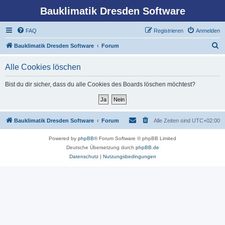
Bauklimatik Dresden Software
FAQ
Registrieren
Anmelden
S
Bauklimatik Dresden Software
Forum
u
Alle Cookies löschen
c
h
Bist du dir sicher, dass du alle Cookies des Boards löschen möchtest?
e
Bauklimatik Dresden Software
Forum
Alle Zeiten sind
UTC+02:00
Powered by
phpBB
® Forum Software © phpBB Limited
Deutsche Übersetzung durch
phpBB.de
Datenschutz
|
Nutzungsbedingungen