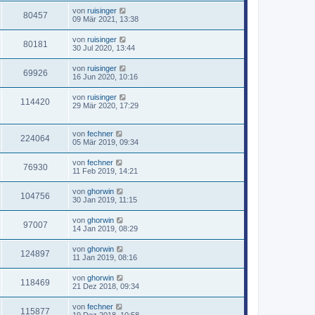
von
ruisinger
80457
09 Mär 2021, 13:38
von
ruisinger
80181
30 Jul 2020, 13:44
von
ruisinger
69926
16 Jun 2020, 10:16
von
ruisinger
114420
29 Mär 2020, 17:29
von
fechner
224064
05 Mär 2019, 09:34
von
fechner
76930
11 Feb 2019, 14:21
von
ghorwin
104756
30 Jan 2019, 11:15
von
ghorwin
97007
14 Jan 2019, 08:29
von
ghorwin
124897
11 Jan 2019, 08:16
von
ghorwin
118469
21 Dez 2018, 09:34
von
fechner
115877