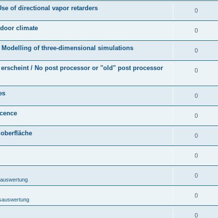
e of directional vapor retarders
0
ndoor climate
0
 Modelling of three-dimensional simulations
0
erscheint / No post processor or "old" post processor
0
es
0
icence
0
loberfläche
0
0
0
sauswertung
0
nsauswertung
0