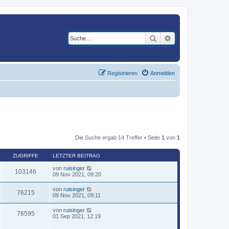
Suche
Erweiterte Suche
Registrieren
Anmelden
Die Suche ergab 14 Treffer • Seite
1
von
1
ZUGRIFFE
LETZTER BEITRAG
von
ruisinger
103146
09 Nov 2021, 09:20
von
ruisinger
76215
09 Nov 2021, 09:11
von
ruisinger
76595
01 Sep 2021, 12:19