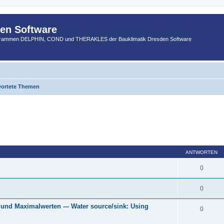
den Software
ogrammen DELPHIN, COND und THERAKLES der Bauklimatik Dresden Software
ortete Themen
ANTWORTEN
0
0
und Maximalwerten --- Water source/sink: Using
0