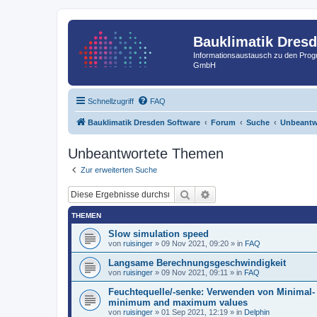
Bauklimatik Dres
Informationsaustausch zu den Pr
GmbH
Schnellzugriff
FAQ
Bauklimatik Dresden Software
Forum
Suche
Unbeantw
Unbeantwortete Themen
Zur erweiterten Suche
Suche
Erweiterte Suche
THEMEN
Slow simulation speed
von
ruisinger
»
09 Nov 2021, 09:20
» in
FAQ
Langsame Berechnungsgeschwindigkeit
von
ruisinger
»
09 Nov 2021, 09:11
» in
FAQ
Feuchtequelle/-senke: Verwenden von Minimal- 
minimum and maximum values
von
ruisinger
»
01 Sep 2021, 12:19
» in
Delphin