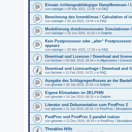
Einsatz richtungsabhängiger Dampfbremsen / Us
von
ruisinger
»
09 Mär 2021, 13:38
» in
FAQ
Berechnung des Innenklimas / Calculation of i
von
ruisinger
»
30 Jul 2020, 13:44
» in
FAQ
Modellierung dreidimensionaler Simulationen /
von
ruisinger
»
16 Jun 2020, 10:16
» in
Delphin
Kein Postprozessor oder „alter“ Postprozessor 
appears
von
ruisinger
»
29 Mär 2020, 17:29
» in
FAQ
Download und Lizenzen / Download and licens
von
fechner
»
05 Mär 2019, 09:34
» in
Allgemeines / General
Download und Lizenzanfrage / Download and l
von
fechner
»
11 Feb 2019, 14:21
» in
FAQ
Ausgabe des Schlagregenflusses an der Bautei
von
ghorwin
»
30 Jan 2019, 11:15
» in
Delphin
Eigene Klimadaten im DELPHIN
von
ghorwin
»
14 Jan 2019, 08:29
» in
Delphin
Literatur und Dokumentation zum PostProc 2
von
ghorwin
»
11 Jan 2019, 08:16
» in
PostProc / Simulation
PostProc und PostProc 2 parallel nutzen
von
ghorwin
»
21 Dez 2018, 09:34
» in
PostProc / Simulatio
Therakles Hilfe