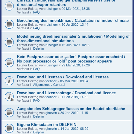
Einsatz richtungsabhängiger Dampfbremsen / Use of
directional vapor retarders
Letzter Beitrag von
ruisinger
«
09 Mär 2021, 13:38
Verfasst in
FAQ
Berechnung des Innenklimas / Calculation of indoor climate
Letzter Beitrag von
ruisinger
«
30 Jul 2020, 13:44
Verfasst in
FAQ
Modellierung dreidimensionaler Simulationen / Modelling of
three-dimensional simulations
Letzter Beitrag von
ruisinger
«
16 Jun 2020, 10:16
Verfasst in
Delphin
Kein Postprozessor oder „alter“ Postprozessor erscheint /
No post processor or "old" post processor appears
Letzter Beitrag von
ruisinger
«
29 Mär 2020, 17:29
Verfasst in
FAQ
Download und Lizenzen / Download and licenses
Letzter Beitrag von
fechner
«
05 Mär 2019, 09:34
Verfasst in
Allgemeines / General
Download und Lizenzanfrage / Download and licence
Letzter Beitrag von
fechner
«
11 Feb 2019, 14:21
Verfasst in
FAQ
Ausgabe des Schlagregenflusses an der Bauteiloberfläche
Letzter Beitrag von
ghorwin
«
30 Jan 2019, 11:15
Verfasst in
Delphin
Eigene Klimadaten im DELPHIN
Letzter Beitrag von
ghorwin
«
14 Jan 2019, 08:29
Verfasst in
Delphin