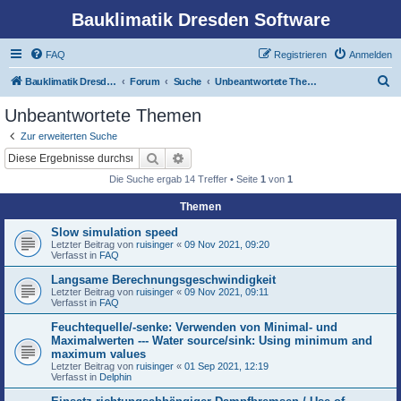
Bauklimatik Dresden Software
FAQ
Registrieren
Anmelden
S
Bauklimatik Dresden Software
Forum
Suche
Unbeantwortete Themen
u
Unbeantwortete Themen
c
Zur erweiterten Suche
h
Suche
Erweiterte Suche
e
Die Suche ergab 14 Treffer • Seite
1
von
1
Themen
Slow simulation speed
Letzter Beitrag von
ruisinger
«
09 Nov 2021, 09:20
Verfasst in
FAQ
Langsame Berechnungsgeschwindigkeit
Letzter Beitrag von
ruisinger
«
09 Nov 2021, 09:11
Verfasst in
FAQ
Feuchtequelle/-senke: Verwenden von Minimal- und
Maximalwerten --- Water source/sink: Using minimum and
maximum values
Letzter Beitrag von
ruisinger
«
01 Sep 2021, 12:19
Verfasst in
Delphin