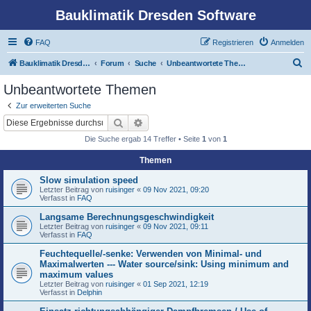
Bauklimatik Dresden Software
FAQ
Registrieren
Anmelden
S
Bauklimatik Dresden Software
Forum
Suche
Unbeantwortete Themen
u
Unbeantwortete Themen
c
Zur erweiterten Suche
h
Suche
Erweiterte Suche
e
Die Suche ergab 14 Treffer • Seite
1
von
1
Themen
Slow simulation speed
Letzter Beitrag von
ruisinger
«
09 Nov 2021, 09:20
Verfasst in
FAQ
Langsame Berechnungsgeschwindigkeit
Letzter Beitrag von
ruisinger
«
09 Nov 2021, 09:11
Verfasst in
FAQ
Feuchtequelle/-senke: Verwenden von Minimal- und
Maximalwerten --- Water source/sink: Using minimum and
maximum values
Letzter Beitrag von
ruisinger
«
01 Sep 2021, 12:19
Verfasst in
Delphin