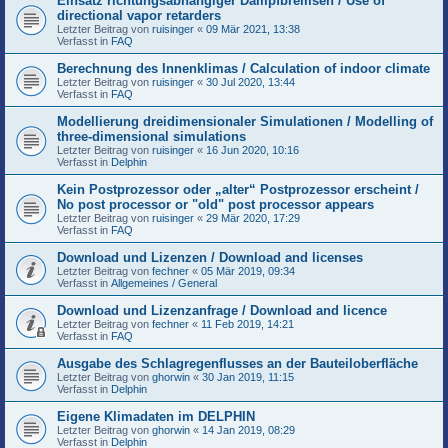
Einsatz richtungsabhängiger Dampfbremsen / Use of
directional vapor retarders
Letzter Beitrag von
ruisinger
«
09 Mär 2021, 13:38
Verfasst in
FAQ
Berechnung des Innenklimas / Calculation of indoor climate
Letzter Beitrag von
ruisinger
«
30 Jul 2020, 13:44
Verfasst in
FAQ
Modellierung dreidimensionaler Simulationen / Modelling of
three-dimensional simulations
Letzter Beitrag von
ruisinger
«
16 Jun 2020, 10:16
Verfasst in
Delphin
Kein Postprozessor oder „alter“ Postprozessor erscheint /
No post processor or "old" post processor appears
Letzter Beitrag von
ruisinger
«
29 Mär 2020, 17:29
Verfasst in
FAQ
Download und Lizenzen / Download and licenses
Letzter Beitrag von
fechner
«
05 Mär 2019, 09:34
Verfasst in
Allgemeines / General
Download und Lizenzanfrage / Download and licence
Letzter Beitrag von
fechner
«
11 Feb 2019, 14:21
Verfasst in
FAQ
Ausgabe des Schlagregenflusses an der Bauteiloberfläche
Letzter Beitrag von
ghorwin
«
30 Jan 2019, 11:15
Verfasst in
Delphin
Eigene Klimadaten im DELPHIN
Letzter Beitrag von
ghorwin
«
14 Jan 2019, 08:29
Verfasst in
Delphin