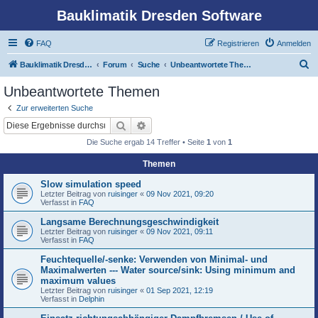
Bauklimatik Dresden Software
FAQ
Registrieren
Anmelden
S
Bauklimatik Dresden Software
Forum
Suche
Unbeantwortete Themen
u
Unbeantwortete Themen
c
Zur erweiterten Suche
h
Suche
Erweiterte Suche
e
Die Suche ergab 14 Treffer • Seite
1
von
1
Themen
Slow simulation speed
Letzter Beitrag von
ruisinger
«
09 Nov 2021, 09:20
Verfasst in
FAQ
Langsame Berechnungsgeschwindigkeit
Letzter Beitrag von
ruisinger
«
09 Nov 2021, 09:11
Verfasst in
FAQ
Feuchtequelle/-senke: Verwenden von Minimal- und
Maximalwerten --- Water source/sink: Using minimum and
maximum values
Letzter Beitrag von
ruisinger
«
01 Sep 2021, 12:19
Verfasst in
Delphin