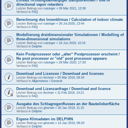
Einsatz richtungsabhängiger Dampfbremsen / Use of
directional vapor retarders
Letzter Beitrag von
ruisinger
«
09 Mär 2021, 13:38
Verfasst in
FAQ
Berechnung des Innenklimas / Calculation of indoor climate
Letzter Beitrag von
ruisinger
«
30 Jul 2020, 13:44
Verfasst in
FAQ
Modellierung dreidimensionaler Simulationen / Modelling of
three-dimensional simulations
Letzter Beitrag von
ruisinger
«
16 Jun 2020, 10:16
Verfasst in
Delphin
Kein Postprozessor oder „alter“ Postprozessor erscheint /
No post processor or "old" post processor appears
Letzter Beitrag von
ruisinger
«
29 Mär 2020, 17:29
Verfasst in
FAQ
Download und Lizenzen / Download and licenses
Letzter Beitrag von
fechner
«
05 Mär 2019, 09:34
Verfasst in
Allgemeines / General
Download und Lizenzanfrage / Download and licence
Letzter Beitrag von
fechner
«
11 Feb 2019, 14:21
Verfasst in
FAQ
Ausgabe des Schlagregenflusses an der Bauteiloberfläche
Letzter Beitrag von
ghorwin
«
30 Jan 2019, 11:15
Verfasst in
Delphin
Eigene Klimadaten im DELPHIN
Letzter Beitrag von
ghorwin
«
14 Jan 2019, 08:29
Verfasst in
Delphin