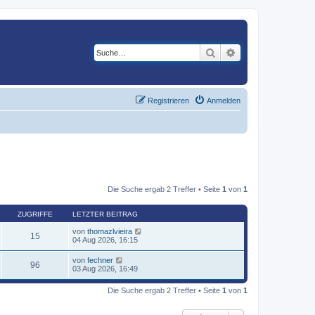
Suche
Erweiterte Suche
Registrieren
Anmelden
Die Suche ergab 2 Treffer • Seite
1
von
1
ZUGRIFFE
LETZTER BEITRAG
von
thomazlvieira
15
04 Aug 2026, 16:15
von
fechner
96
03 Aug 2026, 16:49
Die Suche ergab 2 Treffer • Seite
1
von
1