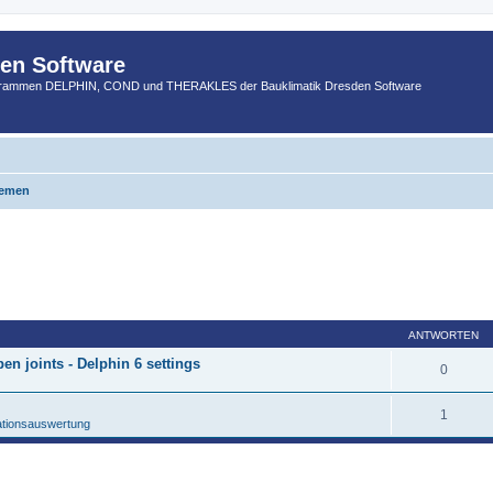
den Software
ogrammen DELPHIN, COND und THERAKLES der Bauklimatik Dresden Software
hemen
ANTWORTEN
en joints - Delphin 6 settings
0
1
ationsauswertung