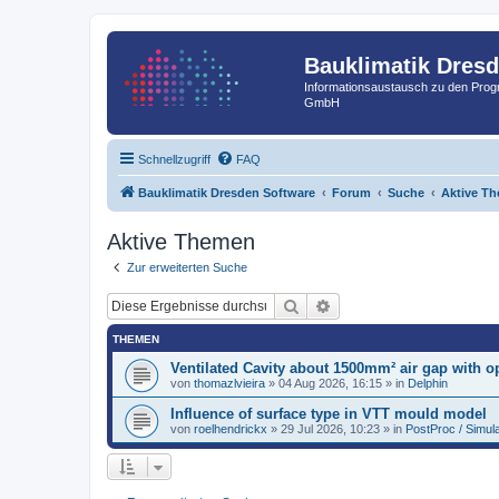
Bauklimatik Dres
Informationsaustausch zu den Pr
GmbH
Schnellzugriff
FAQ
Bauklimatik Dresden Software
Forum
Suche
Aktive T
Aktive Themen
Zur erweiterten Suche
Suche
Erweiterte Suche
THEMEN
Ventilated Cavity about 1500mm² air gap with op
von
thomazlvieira
»
04 Aug 2026, 16:15
» in
Delphin
Influence of surface type in VTT mould model
von
roelhendrickx
»
29 Jul 2026, 10:23
» in
PostProc / Simul