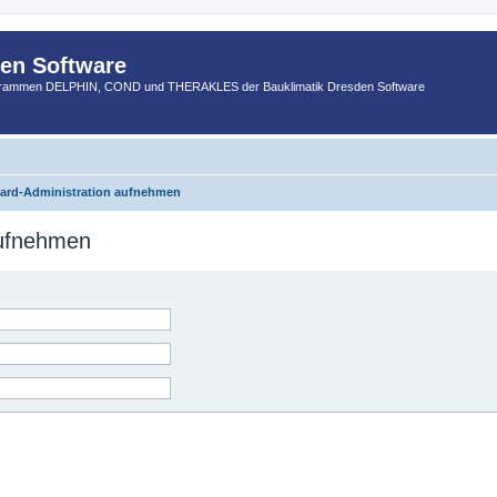
den Software
ogrammen DELPHIN, COND und THERAKLES der Bauklimatik Dresden Software
oard-Administration aufnehmen
aufnehmen