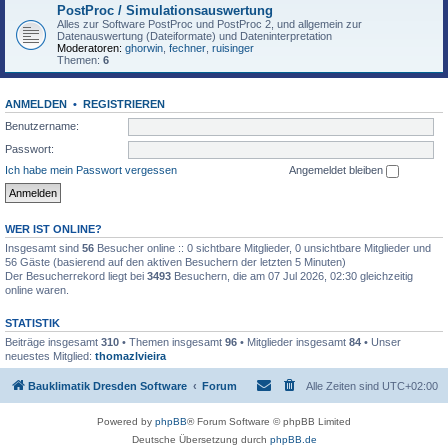
PostProc / Simulationsauswertung
Alles zur Software PostProc und PostProc 2, und allgemein zur
Datenauswertung (Dateiformate) und Dateninterpretation
Moderatoren:
ghorwin
,
fechner
,
ruisinger
Themen:
6
ANMELDEN
•
REGISTRIEREN
Benutzername:
Passwort:
Ich habe mein Passwort vergessen
Angemeldet bleiben
WER IST ONLINE?
Insgesamt sind
56
Besucher online :: 0 sichtbare Mitglieder, 0 unsichtbare Mitglieder und
56 Gäste (basierend auf den aktiven Besuchern der letzten 5 Minuten)
Der Besucherrekord liegt bei
3493
Besuchern, die am 07 Jul 2026, 02:30 gleichzeitig
online waren.
STATISTIK
Beiträge insgesamt
310
• Themen insgesamt
96
• Mitglieder insgesamt
84
• Unser
neuestes Mitglied:
thomazlvieira
Bauklimatik Dresden Software
Forum
Alle Zeiten sind
UTC+02:00
Powered by
phpBB
® Forum Software © phpBB Limited
Deutsche Übersetzung durch
phpBB.de