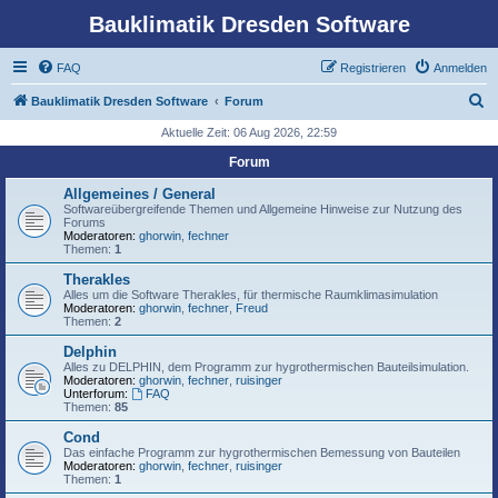
Bauklimatik Dresden Software
FAQ
Registrieren
Anmelden
S
Bauklimatik Dresden Software
Forum
u
Aktuelle Zeit: 06 Aug 2026, 22:59
c
Forum
h
Allgemeines / General
e
Softwareübergreifende Themen und Allgemeine Hinweise zur Nutzung des
Forums
Moderatoren:
ghorwin
,
fechner
Themen:
1
Therakles
Alles um die Software Therakles, für thermische Raumklimasimulation
Moderatoren:
ghorwin
,
fechner
,
Freud
Themen:
2
Delphin
Alles zu DELPHIN, dem Programm zur hygrothermischen Bauteilsimulation.
Moderatoren:
ghorwin
,
fechner
,
ruisinger
Unterforum:
FAQ
Themen:
85
Cond
Das einfache Programm zur hygrothermischen Bemessung von Bauteilen
Moderatoren:
ghorwin
,
fechner
,
ruisinger
Themen:
1