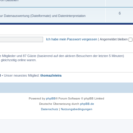
on Bauteilen
6
zur Datenauswertung (Dateiformate) und Dateninterpretation
Ich habe mein Passwort vergessen
|
Angemeldet bleiben
re Mitglieder und 87 Gäste (basierend auf den aktiven Besuchern der letzten 5 Minuten)
gleichzeitig online waren.
4
• Unser neuestes Mitglied:
thomazlvieira
Powered by
phpBB
® Forum Software © phpBB Limited
Deutsche Übersetzung durch
phpBB.de
Datenschutz
|
Nutzungsbedingungen