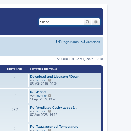
Suche
Erweiterte Suche
Registrieren
Anmelden
Aktuelle Zeit: 08 Aug 2026, 12:48
BEITRÄGE
LETZTER BEITRAG
Download und Lizenzen / Downl…
1
N
von
fechner
e
05 Mär 2019, 09:34
u
e
Re: 4108-2
3
s
N
von
fechner
t
e
11 Apr 2019, 13:49
e
u
r
e
Re: Ventilated Cavity about 1…
B
282
s
N
von
fechner
e
t
e
07 Aug 2026, 14:12
i
e
u
t
r
e
r
B
s
a
Re: Tauwasser bei Temperature…
e
2
t
g
N
von
fechner
i