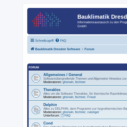
Bauklimatik Dres
Informationsaustausch zu den Pr
GmbH
Schnellzugriff
FAQ
Bauklimatik Dresden Software
Forum
FORUM
Allgemeines / General
Softwareübergreifende Themen und Allgemeine Hinweise zu
Moderatoren:
ghorwin
,
fechner
Therakles
Alles um die Software Therakles, für thermische Raumklimas
Moderatoren:
ghorwin
,
fechner
,
Freud
Delphin
Alles zu DELPHIN, dem Programm zur hygrothermischen Baut
Moderatoren:
ghorwin
,
fechner
,
ruisinger
Unterforum:
FAQ
Cond