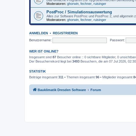
Das einfache Programm zur hygrothermischen Bemessung v
Moderatoren:
ghorwin
,
fechner
,
ruisinger
PostProc / Simulationsauswertung
Alles zur Software PostProc und PostProc 2, und allgemein 
Moderatoren:
ghorwin
,
fechner
,
ruisinger
ANMELDEN
•
REGISTRIEREN
Benutzername:
Passwort:
WER IST ONLINE?
Insgesamt sind
87
Besucher online :: 0 sichtbare Mitglieder, 0 unsichtba
Der Besucherrekord liegt bei
3493
Besuchern, die am 07 Jul 2026, 02:30 
STATISTIK
Beiträge insgesamt
311
• Themen insgesamt
96
• Mitglieder insgesamt
8
Bauklimatik Dresden Software
Forum