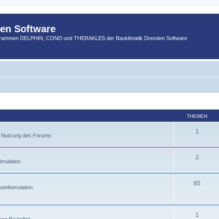
den Software
ogrammen DELPHIN, COND und THERAKLES der Bauklimatik Dresden Software
THEMEN
1
r Nutzung des Forums
2
imulation
85
eilsimulation.
1