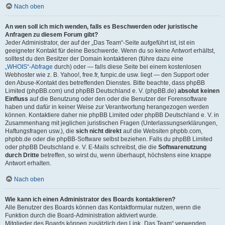
Nach oben
An wen soll ich mich wenden, falls es Beschwerden oder juristische
Anfragen zu diesem Forum gibt?
Jeder Administrator, der auf der „Das Team“-Seite aufgeführt ist, ist ein
geeigneter Kontakt für deine Beschwerde. Wenn du so keine Antwort erhältst,
solltest du den Besitzer der Domain kontaktieren (führe dazu eine
„WHOIS“-Abfrage
durch) oder — falls diese Seite bei einem kostenlosen
Webhoster wie z. B. Yahoo!, free.fr, funpic.de usw. liegt — den Support oder
den Abuse-Kontakt des betreffenden Dienstes. Bitte beachte, dass phpBB
Limited (phpBB.com) und phpBB Deutschland e. V. (phpBB.de)
absolut keinen
Einfluss
auf die Benutzung oder den oder die Benutzer der Forensoftware
haben und dafür in keiner Weise zur Verantwortung herangezogen werden
können. Kontaktiere daher nie phpBB Limited oder phpBB Deutschland e. V. in
Zusammenhang mit jeglichen juristischen Fragen (Unterlassungserklärungen,
Haftungsfragen usw.), die
sich nicht direkt
auf die Websiten phpbb.com,
phpbb.de oder die phpBB-Software selbst beziehen. Falls du phpBB Limited
oder phpBB Deutschland e. V. E-Mails schreibst, die die
Softwarenutzung
durch Dritte
betreffen, so wirst du, wenn überhaupt, höchstens eine knappe
Antwort erhalten.
Nach oben
Wie kann ich einen Administrator des Boards kontaktieren?
Alle Benutzer des Boards können das Kontaktformular nutzen, wenn die
Funktion durch die Board-Administration aktiviert wurde.
Mitglieder des Boards können zusätzlich den Link „Das Team“ verwenden.