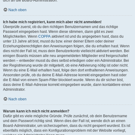
dich an die Board-Administration.
Nach oben
Ich habe mich registriert, kann mich aber nicht anmelden!
Überprüfe zuerst, ob du den richtigen Benutzernamen und das richtige
Passwort eingegeben hast. Wenn diese stimmen, dann gibt es zwei
Möglichkeiten. Wenn
COPPA
aktiviert ist und du angegeben hast, dass du
unter 13 Jahre alt bist, musst du bzw. einer deiner Eltern oder deiner
Erziehungsberechtigten den Anweisungen folgen, die du erhalten hast. Wenn
dies nicht der Fall ist, muss dein Benutzerkonto vielleicht aktiviert werden. Bei
einigen Boards müssen alle neu angemeldeten Mitglieder erst freigeschaltet
werden – entweder musst du dies selbst erledigen oder ein Administrator. Bei
der Registrierung wurde dir mitgeteilt, ob eine Aktivierung nötig ist oder nicht.
Wenn du eine E-Mail erhalten hast, folge den dort enthaltenen Anweisungen.
Ansonsten prüfe, ob du deine E-Mail-Adresse korrekt eingegeben hast oder
die E-Mail von einem Spam-Filter blockiert wurde. Wenn du dir sicher bist,
dass deine E-Mail-Adresse korrekt eingegeben wurde, dann kontaktiere einen
Administrator.
Nach oben
Warum kann ich mich nicht anmelden?
Dafür gibt es viele mögliche Gründe. Prüfe zunächst, ob dein Benutzername
und dein Passwort richtig sind. Wenn dies der Fall ist, wende dich an einen
Board-Administrator, um sicherzugehen, dass du nicht gesperrt wurdest. Es ist
ebenfalls möglich, dass ein Konfigurationsproblem mit der Website vorliegt,