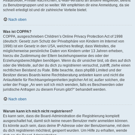
Avatarbilder, Private Nachrichten, E-Mail-Versand an andere Mitglieder, Beitritt
zu Benutzergruppen und so weiter. Wir empfehlen dir eine Anmeldung, da sie
schnell erledigt ist und dir zahlreiche Vorteile bietet.
Nach oben
Was ist COPPA?
COPPA, ausgeschrieben Children’s Online Privacy Protection Act of 1998
(deutsch: Gesetz zum Schutz der Privatsphäre von Kindern im Internet von
1998) ist ein Gesetz in den USA, welches festlegt, dass Websites, die
möglicherweise persönliche Daten von Kindern unter 13 Jahren erheben,
hierzu die Zustimmung der Eltern beziehungsweise des oder der
Erziehungsberechtigten benötigen. Wenn du dir unsicher bist, ob dies auf dich
oder die Website, auf der du dich zu registrieren versuchst, zutrifft, ziehe einen
rechtlichen Beistand zu Rate. Bitte beachte, dass phpBB Limited und der
Besitzer dieses Boards keine Rechtsberatung anbieten kann und nicht die
Anlaufstelle für Rechtsangelegenheiten jeglicher Art ist; außer solchen, die
unter der Frage „An wen soll ich mich wenden, falls es Beschwerden oder
juristische Anfragen zu diesem Forum gibt?“ behandelt werden.
Nach oben
Warum kann ich mich nicht registrieren?
Es kann sein, dass die Board-Administration die Registrierung komplett
ausgeschaltet hat, damit sich keine neuen Benutzer mehr anmelden können.
Es könnte auch sein, dass deine IP-Adresse oder der Benutzername, mit dem
du dich registrieren möchtest, gesperrt wurden. Um Hilfe zu erhalten, wende