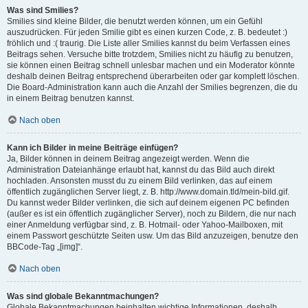
Was sind Smilies?
Smilies sind kleine Bilder, die benutzt werden können, um ein Gefühl
auszudrücken. Für jeden Smilie gibt es einen kurzen Code, z. B. bedeutet :)
fröhlich und :( traurig. Die Liste aller Smilies kannst du beim Verfassen eines
Beitrags sehen. Versuche bitte trotzdem, Smilies nicht zu häufig zu benutzen,
sie können einen Beitrag schnell unlesbar machen und ein Moderator könnte
deshalb deinen Beitrag entsprechend überarbeiten oder gar komplett löschen.
Die Board-Administration kann auch die Anzahl der Smilies begrenzen, die du
in einem Beitrag benutzen kannst.
Nach oben
Kann ich Bilder in meine Beiträge einfügen?
Ja, Bilder können in deinem Beitrag angezeigt werden. Wenn die
Administration Dateianhänge erlaubt hat, kannst du das Bild auch direkt
hochladen. Ansonsten musst du zu einem Bild verlinken, das auf einem
öffentlich zugänglichen Server liegt, z. B. http://www.domain.tld/mein-bild.gif.
Du kannst weder Bilder verlinken, die sich auf deinem eigenen PC befinden
(außer es ist ein öffentlich zugänglicher Server), noch zu Bildern, die nur nach
einer Anmeldung verfügbar sind, z. B. Hotmail- oder Yahoo-Mailboxen, mit
einem Passwort geschützte Seiten usw. Um das Bild anzuzeigen, benutze den
BBCode-Tag „[img]“.
Nach oben
Was sind globale Bekanntmachungen?
Globale Bekanntmachungen beinhalten wichtige Informationen, deshalb