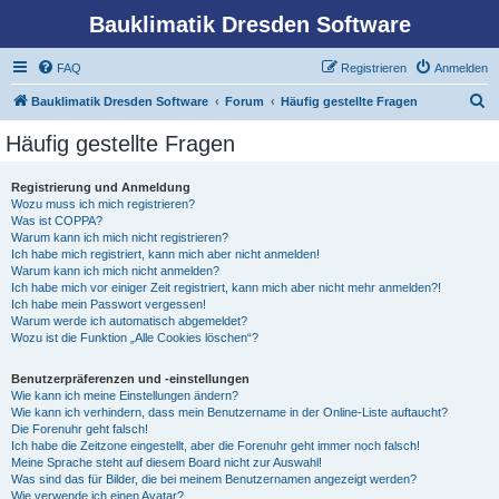
Bauklimatik Dresden Software
FAQ
Registrieren
Anmelden
S
Bauklimatik Dresden Software
Forum
Häufig gestellte Fragen
u
Häufig gestellte Fragen
c
h
Registrierung und Anmeldung
Wozu muss ich mich registrieren?
e
Was ist COPPA?
Warum kann ich mich nicht registrieren?
Ich habe mich registriert, kann mich aber nicht anmelden!
Warum kann ich mich nicht anmelden?
Ich habe mich vor einiger Zeit registriert, kann mich aber nicht mehr anmelden?!
Ich habe mein Passwort vergessen!
Warum werde ich automatisch abgemeldet?
Wozu ist die Funktion „Alle Cookies löschen“?
Benutzerpräferenzen und -einstellungen
Wie kann ich meine Einstellungen ändern?
Wie kann ich verhindern, dass mein Benutzername in der Online-Liste auftaucht?
Die Forenuhr geht falsch!
Ich habe die Zeitzone eingestellt, aber die Forenuhr geht immer noch falsch!
Meine Sprache steht auf diesem Board nicht zur Auswahl!
Was sind das für Bilder, die bei meinem Benutzernamen angezeigt werden?
Wie verwende ich einen Avatar?