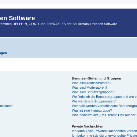
den Software
ogrammen DELPHIN, COND und THERAKLES der Bauklimatik Dresden Software
ragen
Benutzer-Stufen und Gruppen
Was sind Administratoren?
Was sind Moderatoren?
Was sind Benutzergruppen?
Wo finde ich die Benutzergruppen und wie tr
Wie werde ich Gruppenleiter?
anmelden?!
Weshalb werden verschiedene Benutzergrupp
Was ist eine Hauptgruppe?
Was bedeutet der „Das Team“-Link auf der S
Private Nachrichten
Ich kann keine Privaten Nachrichten versch
Ich bekomme ständig unerwünschte Private