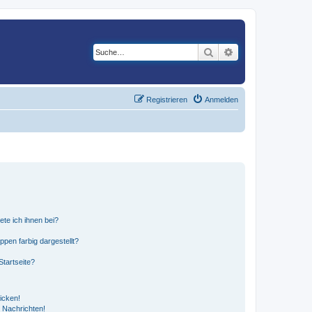
Suche
Erweiterte Suche
Registrieren
Anmelden
ete ich ihnen bei?
en farbig dargestellt?
tartseite?
icken!
 Nachrichten!