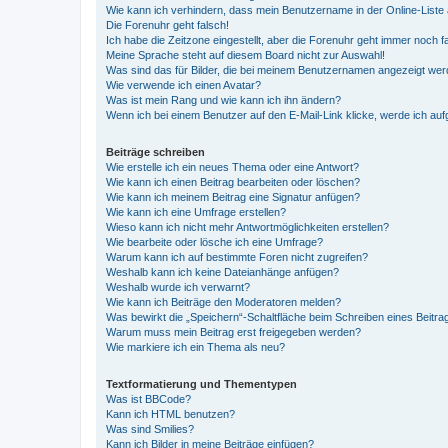
Wie kann ich verhindern, dass mein Benutzername in der Online-Liste 
Die Forenuhr geht falsch!
Ich habe die Zeitzone eingestellt, aber die Forenuhr geht immer noch f
Meine Sprache steht auf diesem Board nicht zur Auswahl!
Was sind das für Bilder, die bei meinem Benutzernamen angezeigt we
Wie verwende ich einen Avatar?
Was ist mein Rang und wie kann ich ihn ändern?
Wenn ich bei einem Benutzer auf den E-Mail-Link klicke, werde ich au
Beiträge schreiben
Wie erstelle ich ein neues Thema oder eine Antwort?
Wie kann ich einen Beitrag bearbeiten oder löschen?
Wie kann ich meinem Beitrag eine Signatur anfügen?
Wie kann ich eine Umfrage erstellen?
Wieso kann ich nicht mehr Antwortmöglichkeiten erstellen?
Wie bearbeite oder lösche ich eine Umfrage?
Warum kann ich auf bestimmte Foren nicht zugreifen?
Weshalb kann ich keine Dateianhänge anfügen?
Weshalb wurde ich verwarnt?
Wie kann ich Beiträge den Moderatoren melden?
Was bewirkt die „Speichern“-Schaltfläche beim Schreiben eines Beitra
Warum muss mein Beitrag erst freigegeben werden?
Wie markiere ich ein Thema als neu?
Textformatierung und Thementypen
Was ist BBCode?
Kann ich HTML benutzen?
Was sind Smilies?
Kann ich Bilder in meine Beiträge einfügen?