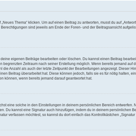
„Neues Thema“ klicken. Um auf einen Beitrag zu antworten, musst du auf „Antworte
e Berechtigungen sind jeweils am Ende der Foren- und der Beitragsansicht aufgeliste
r deine eigenen Beiträge bearbeiten oder löschen. Du kannst einen Beitrag bearbe
inen begrenzten Zeitraum nach seiner Erstellung möglich. Wenn bereits jemand auf de
 die Anzahl als auch der letzte Zeitpunkt der Bearbeitungen angezeigt. Dieser Hi
en Beitrag überarbeitet hat. Diese können jedoch, falls sie es für nötig halten, ei
hen können, wenn bereits jemand darauf geantwortet hat.
st eine solche in den Einstellungen in deinem persönlichen Bereich entwerfen. Na
eren. Du kannst eine Signatur auch hinzufügen, indem du in deinem persönlichen 
atur verfassen möchtest, so kannst du dort einfach das Kontrollkästchen „Signatu