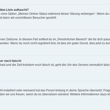
ine-Liste auftaucht?
n eine Option „Meinen Online-Status während dieser Sitzung verbergen“. Wenn du d
st dann als unsichtbarer Besucher gezählt.
en Zeitzone. In diesem Fall solltest du im „Persönlichen Bereich“ die für dich passe
den. Wenn du noch nicht registriert bist, ist dies ein guter Grund, dies jetzt zu tun
mer noch falsch!
t hast und die Zeit trotzdem noch falsch ist, geht die Uhr des Servers vermutlich fal
t installiert oder niemand hat das Forum bislang in deine Sprache übersetzt. Frag
, würden wir uns freuen, wenn du es übersetzen würdest. Weitere Informationen dazu