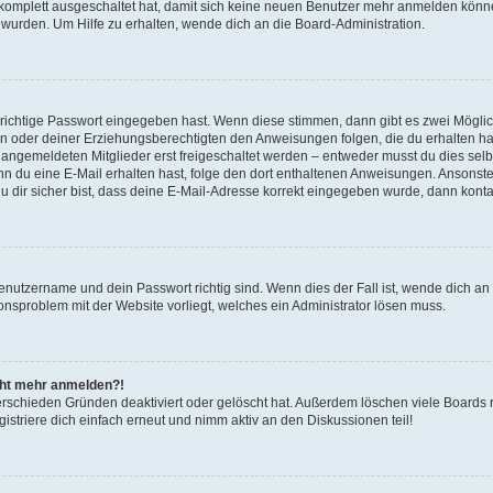
g komplett ausgeschaltet hat, damit sich keine neuen Benutzer mehr anmelden könn
 wurden. Um Hilfe zu erhalten, wende dich an die Board-Administration.
 richtige Passwort eingegeben hast. Wenn diese stimmen, dann gibt es zwei Mögl
tern oder deiner Erziehungsberechtigten den Anweisungen folgen, die du erhalten ha
u angemeldeten Mitglieder erst freigeschaltet werden – entweder musst du dies selbs
. Wenn du eine E-Mail erhalten hast, folge den dort enthaltenen Anweisungen. Ansons
 dir sicher bist, dass deine E-Mail-Adresse korrekt eingegeben wurde, dann kontak
Benutzername und dein Passwort richtig sind. Wenn dies der Fall ist, wende dich a
ionsproblem mit der Website vorliegt, welches ein Administrator lösen muss.
icht mehr anmelden?!
erschieden Gründen deaktiviert oder gelöscht hat. Außerdem löschen viele Boards r
triere dich einfach erneut und nimm aktiv an den Diskussionen teil!