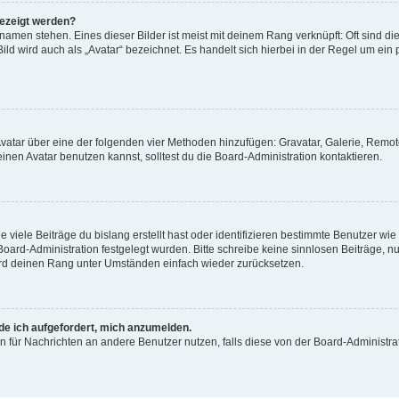
gezeigt werden?
amen stehen. Eines dieser Bilder ist meist mit deinem Rang verknüpft: Oft sind di
ld wird auch als „Avatar“ bezeichnet. Es handelt sich hierbei in der Regel um ein
 Avatar über eine der folgenden vier Methoden hinzufügen: Gravatar, Galerie, Rem
en Avatar benutzen kannst, solltest du die Board-Administration kontaktieren.
viele Beiträge du bislang erstellt hast oder identifizieren bestimmte Benutzer w
 Board-Administration festgelegt wurden. Bitte schreibe keine sinnlosen Beiträge
wird deinen Rang unter Umständen einfach wieder zurücksetzen.
rde ich aufgefordert, mich anzumelden.
ion für Nachrichten an andere Benutzer nutzen, falls diese von der Board-Administ