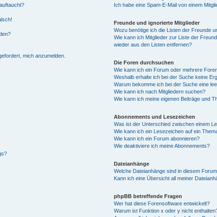
auftaucht?
Ich habe eine Spam-E-Mail von einem Mitgli
alsch!
Freunde und ignorierte Mitglieder
Wozu benötige ich die Listen der Freunde un
rden?
Wie kann ich Mitglieder zur Liste der Freund
wieder aus den Listen entfernen?
fgefordert, mich anzumelden.
Die Foren durchsuchen
Wie kann ich ein Forum oder mehrere For
Weshalb erhalte ich bei der Suche keine Er
Warum bekomme ich bei der Suche eine lee
Wie kann ich nach Mitgliedern suchen?
Wie kann ich meine eigenen Beiträge und T
Abonnements und Lesezeichen
Was ist der Unterschied zwischen einem L
Wie kann ich ein Lesezeichen auf ein Them
Wie kann ich ein Forum abonnieren?
Wie deaktiviere ich meine Abonnements?
gs?
Dateianhänge
Welche Dateianhänge sind in diesem Forum
Kann ich eine Übersicht all meiner Dateian
phpBB betreffende Fragen
Wer hat diese Forensoftware entwickelt?
Warum ist Funktion x oder y nicht enthalten