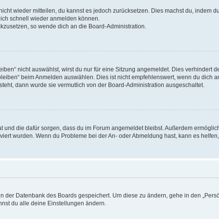
 nicht wieder mitteilen, du kannst es jedoch zurücksetzen. Dies machst du, indem 
 dich schnell wieder anmelden können.
ückzusetzen, so wende dich an die Board-Administration.
en“ nicht auswählst, wirst du nur für eine Sitzung angemeldet. Dies verhindert 
leiben“ beim Anmelden auswählen. Dies ist nicht empfehlenswert, wenn du dich an
 steht, dann wurde sie vermutlich von der Board-Administration ausgeschaltet.
 hat und die dafür sorgen, dass du im Forum angemeldet bleibst. Außerdem ermögli
tiviert wurden. Wenn du Probleme bei der An- oder Abmeldung hast, kann es helfen
n in der Datenbank des Boards gespeichert. Um diese zu ändern, gehe in den „Persö
nst du alle deine Einstellungen ändern.