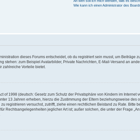
An wen soll ich mich wenden, falls es Besc
Wie kann ich einen Administrator des Board
istration dieses Forums entscheidet, ob du registriert sein musst, um Beiträge zu s
ung stehen: zum Beispiel Avatarbilder, Private Nachrichten, E-Mail-Versand an ander
 zahlreiche Vorteile bietet.
t of 1998 (deutsch: Gesetz zum Schutz der Privatsphäre von Kindern im Internet vo
unter 13 Jahren erheben, hierzu die Zustimmung der Eltern beziehungsweise des o
h zu registrieren versuchst, zutrifft, ziehe einen rechtlichen Beistand zu Rate. Bit
für Rechtsangelegenheiten jeglicher Art ist; außer solchen, die unter der Frage „
.