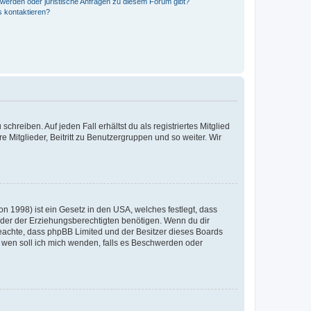
hwerden oder juristische Anfragen zu diesem Forum gibt?
s kontaktieren?
chreiben. Auf jeden Fall erhältst du als registriertes Mitglied
e Mitglieder, Beitritt zu Benutzergruppen und so weiter. Wir
n 1998) ist ein Gesetz in den USA, welches festlegt, dass
der der Erziehungsberechtigten benötigen. Wenn du dir
te beachte, dass phpBB Limited und der Besitzer dieses Boards
An wen soll ich mich wenden, falls es Beschwerden oder