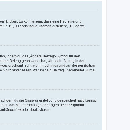
n“ klicken. Es könnte sein, dass eine Registrierung
t. Z. B. „Du darfst neue Themen erstellen“, „Du darfst
iten, indem du das „Ändere Beitrag“-Symbol für den
inen Beitrag geantwortet hat, wird dein Beitrag in der
nweis erscheint nicht, wenn noch niemand auf deinen Beitrag
ne Notiz hinterlassen, warum dein Beitrag überarbeitet wurde.
chdem du die Signatur erstellt und gespeichert hast, kannst
Bereich das standardmäßige Anhängen deiner Signatur
r anhängen“ wieder deaktivieren.