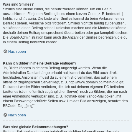
Was sind Smilies?
Smilies sind kleine Bilder, die benutzt werden können, um ein Gefühl
auszudrücken. Für jeden Smilie gibt es einen kurzen Code, z. B. bedeutet :)
fröhlich und :( traurig. Die Liste aller Smilies kannst du beim Verfassen eines
Beitrags sehen. Versuche bitte trotzdem, Smilies nicht zu häufig zu benutzen,
sie können einen Beitrag schnell unlesbar machen und ein Moderator könnte
deshalb deinen Beitrag entsprechend überarbeiten oder gar komplett löschen.
Die Board-Administration kann auch die Anzahl der Smilies begrenzen, die du
in einem Beitrag benutzen kannst.
Nach oben
Kann ich Bilder in meine Beiträge einfügen?
Ja, Bilder können in deinem Beitrag angezeigt werden. Wenn die
Administration Dateianhänge erlaubt hat, kannst du das Bild auch direkt
hochladen. Ansonsten musst du zu einem Bild verlinken, das auf einem
öffentlich zugänglichen Server liegt, z. B. http://www.domain.tld/mein-bild.gif.
Du kannst weder Bilder verlinken, die sich auf deinem eigenen PC befinden
(außer es ist ein öffentlich zugänglicher Server), noch zu Bildern, die nur nach
einer Anmeldung verfügbar sind, z. B. Hotmail- oder Yahoo-Mailboxen, mit
einem Passwort geschützte Seiten usw. Um das Bild anzuzeigen, benutze den
BBCode-Tag „[img]“.
Nach oben
Was sind globale Bekanntmachungen?
Globale Bekanntmachungen beinhalten wichtige Informationen, deshalb