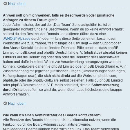
Nach oben
An wen soll ich mich wenden, falls es Beschwerden oder juristische
Anfragen zu diesem Forum gibt?
Jeder Administrator, der auf der „Das Team“-Seite aufgeführt ist, ist ein
geeigneter Kontakt für deine Beschwerde. Wenn du so keine Antwort erhältst,
solltest du den Besitzer der Domain kontaktieren (führe dazu eine
„WHOIS“-Abfrage
durch) oder — falls diese Seite bei einem kostenlosen
Webhoster wie z. B. Yahoo!, free.fr, funpic.de usw. liegt — den Support oder
den Abuse-Kontakt des betreffenden Dienstes. Bitte beachte, dass phpBB
Limited (phpBB.com) und phpBB Deutschland e. V. (phpBB.de)
absolut keinen
Einfluss
auf die Benutzung oder den oder die Benutzer der Forensoftware
haben und dafür in keiner Weise zur Verantwortung herangezogen werden
können. Kontaktiere daher nie phpBB Limited oder phpBB Deutschland e. V. in
Zusammenhang mit jeglichen juristischen Fragen (Unterlassungserklärungen,
Haftungsfragen usw.), die
sich nicht direkt
auf die Websiten phpbb.com,
phpbb.de oder die phpBB-Software selbst beziehen. Falls du phpBB Limited
oder phpBB Deutschland e. V. E-Mails schreibst, die die
Softwarenutzung
durch Dritte
betreffen, so wirst du, wenn überhaupt, höchstens eine knappe
Antwort erhalten.
Nach oben
Wie kann ich einen Administrator des Boards kontaktieren?
Alle Benutzer des Boards können das Kontaktformular nutzen, wenn die
Funktion durch die Board-Administration aktiviert wurde.
Mitglieder des Boards können zusätzlich den Link „Das Team“ verwenden.