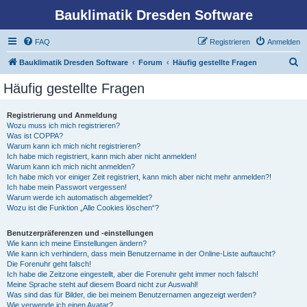
Bauklimatik Dresden Software
FAQ
Registrieren
Anmelden
S
Bauklimatik Dresden Software
Forum
Häufig gestellte Fragen
u
Häufig gestellte Fragen
c
h
Registrierung und Anmeldung
Wozu muss ich mich registrieren?
e
Was ist COPPA?
Warum kann ich mich nicht registrieren?
Ich habe mich registriert, kann mich aber nicht anmelden!
Warum kann ich mich nicht anmelden?
Ich habe mich vor einiger Zeit registriert, kann mich aber nicht mehr anmelden?!
Ich habe mein Passwort vergessen!
Warum werde ich automatisch abgemeldet?
Wozu ist die Funktion „Alle Cookies löschen“?
Benutzerpräferenzen und -einstellungen
Wie kann ich meine Einstellungen ändern?
Wie kann ich verhindern, dass mein Benutzername in der Online-Liste auftaucht?
Die Forenuhr geht falsch!
Ich habe die Zeitzone eingestellt, aber die Forenuhr geht immer noch falsch!
Meine Sprache steht auf diesem Board nicht zur Auswahl!
Was sind das für Bilder, die bei meinem Benutzernamen angezeigt werden?
Wie verwende ich einen Avatar?