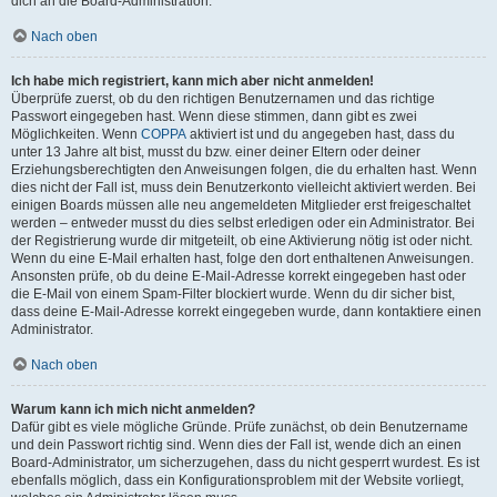
dich an die Board-Administration.
Nach oben
Ich habe mich registriert, kann mich aber nicht anmelden!
Überprüfe zuerst, ob du den richtigen Benutzernamen und das richtige
Passwort eingegeben hast. Wenn diese stimmen, dann gibt es zwei
Möglichkeiten. Wenn
COPPA
aktiviert ist und du angegeben hast, dass du
unter 13 Jahre alt bist, musst du bzw. einer deiner Eltern oder deiner
Erziehungsberechtigten den Anweisungen folgen, die du erhalten hast. Wenn
dies nicht der Fall ist, muss dein Benutzerkonto vielleicht aktiviert werden. Bei
einigen Boards müssen alle neu angemeldeten Mitglieder erst freigeschaltet
werden – entweder musst du dies selbst erledigen oder ein Administrator. Bei
der Registrierung wurde dir mitgeteilt, ob eine Aktivierung nötig ist oder nicht.
Wenn du eine E-Mail erhalten hast, folge den dort enthaltenen Anweisungen.
Ansonsten prüfe, ob du deine E-Mail-Adresse korrekt eingegeben hast oder
die E-Mail von einem Spam-Filter blockiert wurde. Wenn du dir sicher bist,
dass deine E-Mail-Adresse korrekt eingegeben wurde, dann kontaktiere einen
Administrator.
Nach oben
Warum kann ich mich nicht anmelden?
Dafür gibt es viele mögliche Gründe. Prüfe zunächst, ob dein Benutzername
und dein Passwort richtig sind. Wenn dies der Fall ist, wende dich an einen
Board-Administrator, um sicherzugehen, dass du nicht gesperrt wurdest. Es ist
ebenfalls möglich, dass ein Konfigurationsproblem mit der Website vorliegt,