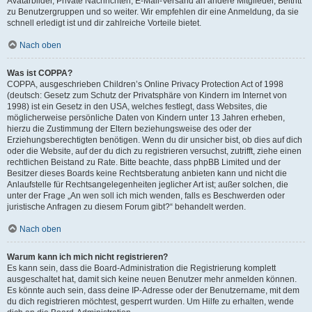
Avatarbilder, Private Nachrichten, E-Mail-Versand an andere Mitglieder, Beitritt
zu Benutzergruppen und so weiter. Wir empfehlen dir eine Anmeldung, da sie
schnell erledigt ist und dir zahlreiche Vorteile bietet.
Nach oben
Was ist COPPA?
COPPA, ausgeschrieben Children’s Online Privacy Protection Act of 1998
(deutsch: Gesetz zum Schutz der Privatsphäre von Kindern im Internet von
1998) ist ein Gesetz in den USA, welches festlegt, dass Websites, die
möglicherweise persönliche Daten von Kindern unter 13 Jahren erheben,
hierzu die Zustimmung der Eltern beziehungsweise des oder der
Erziehungsberechtigten benötigen. Wenn du dir unsicher bist, ob dies auf dich
oder die Website, auf der du dich zu registrieren versuchst, zutrifft, ziehe einen
rechtlichen Beistand zu Rate. Bitte beachte, dass phpBB Limited und der
Besitzer dieses Boards keine Rechtsberatung anbieten kann und nicht die
Anlaufstelle für Rechtsangelegenheiten jeglicher Art ist; außer solchen, die
unter der Frage „An wen soll ich mich wenden, falls es Beschwerden oder
juristische Anfragen zu diesem Forum gibt?“ behandelt werden.
Nach oben
Warum kann ich mich nicht registrieren?
Es kann sein, dass die Board-Administration die Registrierung komplett
ausgeschaltet hat, damit sich keine neuen Benutzer mehr anmelden können.
Es könnte auch sein, dass deine IP-Adresse oder der Benutzername, mit dem
du dich registrieren möchtest, gesperrt wurden. Um Hilfe zu erhalten, wende