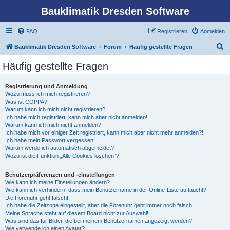
Bauklimatik Dresden Software
FAQ
Registrieren
Anmelden
S
Bauklimatik Dresden Software
Forum
Häufig gestellte Fragen
u
Häufig gestellte Fragen
c
h
Registrierung und Anmeldung
Wozu muss ich mich registrieren?
e
Was ist COPPA?
Warum kann ich mich nicht registrieren?
Ich habe mich registriert, kann mich aber nicht anmelden!
Warum kann ich mich nicht anmelden?
Ich habe mich vor einiger Zeit registriert, kann mich aber nicht mehr anmelden?!
Ich habe mein Passwort vergessen!
Warum werde ich automatisch abgemeldet?
Wozu ist die Funktion „Alle Cookies löschen“?
Benutzerpräferenzen und -einstellungen
Wie kann ich meine Einstellungen ändern?
Wie kann ich verhindern, dass mein Benutzername in der Online-Liste auftaucht?
Die Forenuhr geht falsch!
Ich habe die Zeitzone eingestellt, aber die Forenuhr geht immer noch falsch!
Meine Sprache steht auf diesem Board nicht zur Auswahl!
Was sind das für Bilder, die bei meinem Benutzernamen angezeigt werden?
Wie verwende ich einen Avatar?