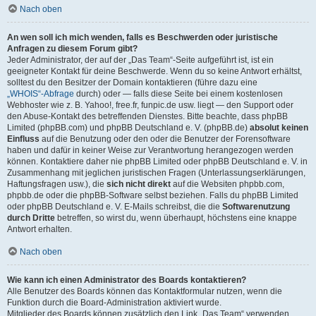
Nach oben
An wen soll ich mich wenden, falls es Beschwerden oder juristische
Anfragen zu diesem Forum gibt?
Jeder Administrator, der auf der „Das Team“-Seite aufgeführt ist, ist ein
geeigneter Kontakt für deine Beschwerde. Wenn du so keine Antwort erhältst,
solltest du den Besitzer der Domain kontaktieren (führe dazu eine
„WHOIS“-Abfrage
durch) oder — falls diese Seite bei einem kostenlosen
Webhoster wie z. B. Yahoo!, free.fr, funpic.de usw. liegt — den Support oder
den Abuse-Kontakt des betreffenden Dienstes. Bitte beachte, dass phpBB
Limited (phpBB.com) und phpBB Deutschland e. V. (phpBB.de)
absolut keinen
Einfluss
auf die Benutzung oder den oder die Benutzer der Forensoftware
haben und dafür in keiner Weise zur Verantwortung herangezogen werden
können. Kontaktiere daher nie phpBB Limited oder phpBB Deutschland e. V. in
Zusammenhang mit jeglichen juristischen Fragen (Unterlassungserklärungen,
Haftungsfragen usw.), die
sich nicht direkt
auf die Websiten phpbb.com,
phpbb.de oder die phpBB-Software selbst beziehen. Falls du phpBB Limited
oder phpBB Deutschland e. V. E-Mails schreibst, die die
Softwarenutzung
durch Dritte
betreffen, so wirst du, wenn überhaupt, höchstens eine knappe
Antwort erhalten.
Nach oben
Wie kann ich einen Administrator des Boards kontaktieren?
Alle Benutzer des Boards können das Kontaktformular nutzen, wenn die
Funktion durch die Board-Administration aktiviert wurde.
Mitglieder des Boards können zusätzlich den Link „Das Team“ verwenden.