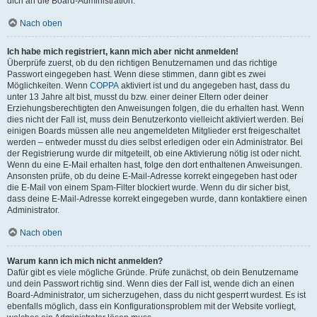
dich an die Board-Administration.
Nach oben
Ich habe mich registriert, kann mich aber nicht anmelden!
Überprüfe zuerst, ob du den richtigen Benutzernamen und das richtige
Passwort eingegeben hast. Wenn diese stimmen, dann gibt es zwei
Möglichkeiten. Wenn
COPPA
aktiviert ist und du angegeben hast, dass du
unter 13 Jahre alt bist, musst du bzw. einer deiner Eltern oder deiner
Erziehungsberechtigten den Anweisungen folgen, die du erhalten hast. Wenn
dies nicht der Fall ist, muss dein Benutzerkonto vielleicht aktiviert werden. Bei
einigen Boards müssen alle neu angemeldeten Mitglieder erst freigeschaltet
werden – entweder musst du dies selbst erledigen oder ein Administrator. Bei
der Registrierung wurde dir mitgeteilt, ob eine Aktivierung nötig ist oder nicht.
Wenn du eine E-Mail erhalten hast, folge den dort enthaltenen Anweisungen.
Ansonsten prüfe, ob du deine E-Mail-Adresse korrekt eingegeben hast oder
die E-Mail von einem Spam-Filter blockiert wurde. Wenn du dir sicher bist,
dass deine E-Mail-Adresse korrekt eingegeben wurde, dann kontaktiere einen
Administrator.
Nach oben
Warum kann ich mich nicht anmelden?
Dafür gibt es viele mögliche Gründe. Prüfe zunächst, ob dein Benutzername
und dein Passwort richtig sind. Wenn dies der Fall ist, wende dich an einen
Board-Administrator, um sicherzugehen, dass du nicht gesperrt wurdest. Es ist
ebenfalls möglich, dass ein Konfigurationsproblem mit der Website vorliegt,