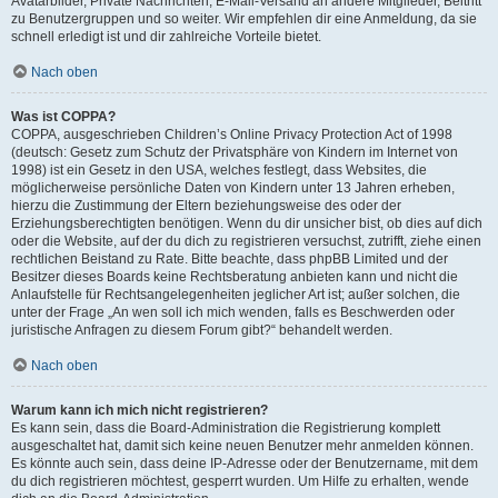
Avatarbilder, Private Nachrichten, E-Mail-Versand an andere Mitglieder, Beitritt
zu Benutzergruppen und so weiter. Wir empfehlen dir eine Anmeldung, da sie
schnell erledigt ist und dir zahlreiche Vorteile bietet.
Nach oben
Was ist COPPA?
COPPA, ausgeschrieben Children’s Online Privacy Protection Act of 1998
(deutsch: Gesetz zum Schutz der Privatsphäre von Kindern im Internet von
1998) ist ein Gesetz in den USA, welches festlegt, dass Websites, die
möglicherweise persönliche Daten von Kindern unter 13 Jahren erheben,
hierzu die Zustimmung der Eltern beziehungsweise des oder der
Erziehungsberechtigten benötigen. Wenn du dir unsicher bist, ob dies auf dich
oder die Website, auf der du dich zu registrieren versuchst, zutrifft, ziehe einen
rechtlichen Beistand zu Rate. Bitte beachte, dass phpBB Limited und der
Besitzer dieses Boards keine Rechtsberatung anbieten kann und nicht die
Anlaufstelle für Rechtsangelegenheiten jeglicher Art ist; außer solchen, die
unter der Frage „An wen soll ich mich wenden, falls es Beschwerden oder
juristische Anfragen zu diesem Forum gibt?“ behandelt werden.
Nach oben
Warum kann ich mich nicht registrieren?
Es kann sein, dass die Board-Administration die Registrierung komplett
ausgeschaltet hat, damit sich keine neuen Benutzer mehr anmelden können.
Es könnte auch sein, dass deine IP-Adresse oder der Benutzername, mit dem
du dich registrieren möchtest, gesperrt wurden. Um Hilfe zu erhalten, wende