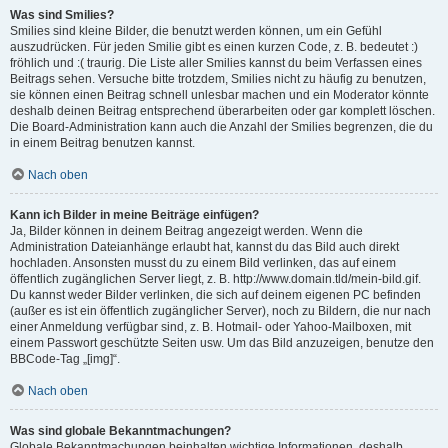
Was sind Smilies?
Smilies sind kleine Bilder, die benutzt werden können, um ein Gefühl
auszudrücken. Für jeden Smilie gibt es einen kurzen Code, z. B. bedeutet :)
fröhlich und :( traurig. Die Liste aller Smilies kannst du beim Verfassen eines
Beitrags sehen. Versuche bitte trotzdem, Smilies nicht zu häufig zu benutzen,
sie können einen Beitrag schnell unlesbar machen und ein Moderator könnte
deshalb deinen Beitrag entsprechend überarbeiten oder gar komplett löschen.
Die Board-Administration kann auch die Anzahl der Smilies begrenzen, die du
in einem Beitrag benutzen kannst.
Nach oben
Kann ich Bilder in meine Beiträge einfügen?
Ja, Bilder können in deinem Beitrag angezeigt werden. Wenn die
Administration Dateianhänge erlaubt hat, kannst du das Bild auch direkt
hochladen. Ansonsten musst du zu einem Bild verlinken, das auf einem
öffentlich zugänglichen Server liegt, z. B. http://www.domain.tld/mein-bild.gif.
Du kannst weder Bilder verlinken, die sich auf deinem eigenen PC befinden
(außer es ist ein öffentlich zugänglicher Server), noch zu Bildern, die nur nach
einer Anmeldung verfügbar sind, z. B. Hotmail- oder Yahoo-Mailboxen, mit
einem Passwort geschützte Seiten usw. Um das Bild anzuzeigen, benutze den
BBCode-Tag „[img]“.
Nach oben
Was sind globale Bekanntmachungen?
Globale Bekanntmachungen beinhalten wichtige Informationen, deshalb