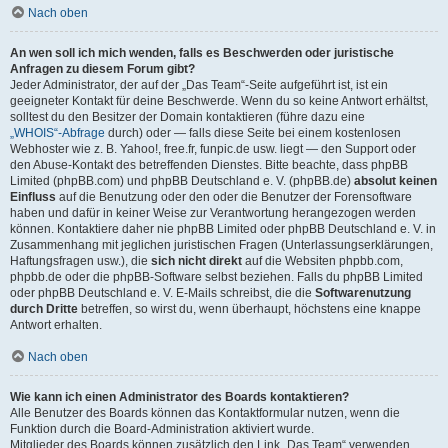
Nach oben
An wen soll ich mich wenden, falls es Beschwerden oder juristische
Anfragen zu diesem Forum gibt?
Jeder Administrator, der auf der „Das Team“-Seite aufgeführt ist, ist ein
geeigneter Kontakt für deine Beschwerde. Wenn du so keine Antwort erhältst,
solltest du den Besitzer der Domain kontaktieren (führe dazu eine
„WHOIS“-Abfrage
durch) oder — falls diese Seite bei einem kostenlosen
Webhoster wie z. B. Yahoo!, free.fr, funpic.de usw. liegt — den Support oder
den Abuse-Kontakt des betreffenden Dienstes. Bitte beachte, dass phpBB
Limited (phpBB.com) und phpBB Deutschland e. V. (phpBB.de)
absolut keinen
Einfluss
auf die Benutzung oder den oder die Benutzer der Forensoftware
haben und dafür in keiner Weise zur Verantwortung herangezogen werden
können. Kontaktiere daher nie phpBB Limited oder phpBB Deutschland e. V. in
Zusammenhang mit jeglichen juristischen Fragen (Unterlassungserklärungen,
Haftungsfragen usw.), die
sich nicht direkt
auf die Websiten phpbb.com,
phpbb.de oder die phpBB-Software selbst beziehen. Falls du phpBB Limited
oder phpBB Deutschland e. V. E-Mails schreibst, die die
Softwarenutzung
durch Dritte
betreffen, so wirst du, wenn überhaupt, höchstens eine knappe
Antwort erhalten.
Nach oben
Wie kann ich einen Administrator des Boards kontaktieren?
Alle Benutzer des Boards können das Kontaktformular nutzen, wenn die
Funktion durch die Board-Administration aktiviert wurde.
Mitglieder des Boards können zusätzlich den Link „Das Team“ verwenden.