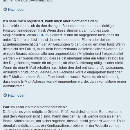
dich an die Board-Administration.
Nach oben
Ich habe mich registriert, kann mich aber nicht anmelden!
Überprüfe zuerst, ob du den richtigen Benutzernamen und das richtige
Passwort eingegeben hast. Wenn diese stimmen, dann gibt es zwei
Möglichkeiten. Wenn
COPPA
aktiviert ist und du angegeben hast, dass du
unter 13 Jahre alt bist, musst du bzw. einer deiner Eltern oder deiner
Erziehungsberechtigten den Anweisungen folgen, die du erhalten hast. Wenn
dies nicht der Fall ist, muss dein Benutzerkonto vielleicht aktiviert werden. Bei
einigen Boards müssen alle neu angemeldeten Mitglieder erst freigeschaltet
werden – entweder musst du dies selbst erledigen oder ein Administrator. Bei
der Registrierung wurde dir mitgeteilt, ob eine Aktivierung nötig ist oder nicht.
Wenn du eine E-Mail erhalten hast, folge den dort enthaltenen Anweisungen.
Ansonsten prüfe, ob du deine E-Mail-Adresse korrekt eingegeben hast oder
die E-Mail von einem Spam-Filter blockiert wurde. Wenn du dir sicher bist,
dass deine E-Mail-Adresse korrekt eingegeben wurde, dann kontaktiere einen
Administrator.
Nach oben
Warum kann ich mich nicht anmelden?
Dafür gibt es viele mögliche Gründe. Prüfe zunächst, ob dein Benutzername
und dein Passwort richtig sind. Wenn dies der Fall ist, wende dich an einen
Board-Administrator, um sicherzugehen, dass du nicht gesperrt wurdest. Es ist
ebenfalls möglich, dass ein Konfigurationsproblem mit der Website vorliegt,