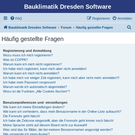
Bauklimatik Dresden Software
FAQ
Registrieren
Anmelden
S
Bauklimatik Dresden Software
Forum
Häufig gestellte Fragen
u
Häufig gestellte Fragen
c
h
Registrierung und Anmeldung
Wozu muss ich mich registrieren?
e
Was ist COPPA?
Warum kann ich mich nicht registrieren?
Ich habe mich registriert, kann mich aber nicht anmelden!
Warum kann ich mich nicht anmelden?
Ich habe mich vor einiger Zeit registriert, kann mich aber nicht mehr anmelden?!
Ich habe mein Passwort vergessen!
Warum werde ich automatisch abgemeldet?
Wozu ist die Funktion „Alle Cookies löschen“?
Benutzerpräferenzen und -einstellungen
Wie kann ich meine Einstellungen ändern?
Wie kann ich verhindern, dass mein Benutzername in der Online-Liste auftaucht?
Die Forenuhr geht falsch!
Ich habe die Zeitzone eingestellt, aber die Forenuhr geht immer noch falsch!
Meine Sprache steht auf diesem Board nicht zur Auswahl!
Was sind das für Bilder, die bei meinem Benutzernamen angezeigt werden?
Wie verwende ich einen Avatar?