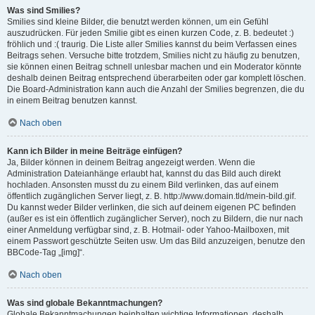
Was sind Smilies?
Smilies sind kleine Bilder, die benutzt werden können, um ein Gefühl
auszudrücken. Für jeden Smilie gibt es einen kurzen Code, z. B. bedeutet :)
fröhlich und :( traurig. Die Liste aller Smilies kannst du beim Verfassen eines
Beitrags sehen. Versuche bitte trotzdem, Smilies nicht zu häufig zu benutzen,
sie können einen Beitrag schnell unlesbar machen und ein Moderator könnte
deshalb deinen Beitrag entsprechend überarbeiten oder gar komplett löschen.
Die Board-Administration kann auch die Anzahl der Smilies begrenzen, die du
in einem Beitrag benutzen kannst.
Nach oben
Kann ich Bilder in meine Beiträge einfügen?
Ja, Bilder können in deinem Beitrag angezeigt werden. Wenn die
Administration Dateianhänge erlaubt hat, kannst du das Bild auch direkt
hochladen. Ansonsten musst du zu einem Bild verlinken, das auf einem
öffentlich zugänglichen Server liegt, z. B. http://www.domain.tld/mein-bild.gif.
Du kannst weder Bilder verlinken, die sich auf deinem eigenen PC befinden
(außer es ist ein öffentlich zugänglicher Server), noch zu Bildern, die nur nach
einer Anmeldung verfügbar sind, z. B. Hotmail- oder Yahoo-Mailboxen, mit
einem Passwort geschützte Seiten usw. Um das Bild anzuzeigen, benutze den
BBCode-Tag „[img]“.
Nach oben
Was sind globale Bekanntmachungen?
Globale Bekanntmachungen beinhalten wichtige Informationen, deshalb