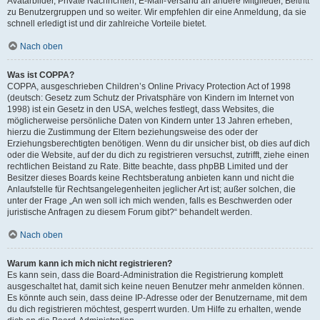
Avatarbilder, Private Nachrichten, E-Mail-Versand an andere Mitglieder, Beitritt
zu Benutzergruppen und so weiter. Wir empfehlen dir eine Anmeldung, da sie
schnell erledigt ist und dir zahlreiche Vorteile bietet.
Nach oben
Was ist COPPA?
COPPA, ausgeschrieben Children’s Online Privacy Protection Act of 1998
(deutsch: Gesetz zum Schutz der Privatsphäre von Kindern im Internet von
1998) ist ein Gesetz in den USA, welches festlegt, dass Websites, die
möglicherweise persönliche Daten von Kindern unter 13 Jahren erheben,
hierzu die Zustimmung der Eltern beziehungsweise des oder der
Erziehungsberechtigten benötigen. Wenn du dir unsicher bist, ob dies auf dich
oder die Website, auf der du dich zu registrieren versuchst, zutrifft, ziehe einen
rechtlichen Beistand zu Rate. Bitte beachte, dass phpBB Limited und der
Besitzer dieses Boards keine Rechtsberatung anbieten kann und nicht die
Anlaufstelle für Rechtsangelegenheiten jeglicher Art ist; außer solchen, die
unter der Frage „An wen soll ich mich wenden, falls es Beschwerden oder
juristische Anfragen zu diesem Forum gibt?“ behandelt werden.
Nach oben
Warum kann ich mich nicht registrieren?
Es kann sein, dass die Board-Administration die Registrierung komplett
ausgeschaltet hat, damit sich keine neuen Benutzer mehr anmelden können.
Es könnte auch sein, dass deine IP-Adresse oder der Benutzername, mit dem
du dich registrieren möchtest, gesperrt wurden. Um Hilfe zu erhalten, wende