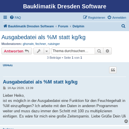
Bauklimatik Dresden Software
FAQ
Registrieren
Anmelden
S
Bauklimatik Dresden Software
Forum
Delphin
u
Ausgabedatei als %M statt kg/kg
c
Moderatoren:
ghorwin
,
fechner
,
ruisinger
h
Suche
Erweiterte
Antworten
e
3 Beiträge • Seite
1
von
1
UliHolz
Ausgabedatei als %M statt kg/kg
B
16 Apr 2026, 13:39
e
i
Lieber Heiko,
t
ist es möglich in der Ausgabedatei eine Funktion für den Feuchtegehalt in
r
a
%M einzupflegen? Ich arbeite mit den Daten in anderen Programmen
g
weiter und muss dazu immer den Schritt mit 100 zu multiplizieren
einfügen. Es wäre für mich eine große Zeitersparnis. Liebe Grüße Dein Uli