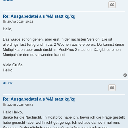
fechner
Re: Ausgabedatei als %M statt kg/kg
B
20 Apr 2026, 10:22
e
i
Hallo,
t
r
a
Das würde schon gehen, aber erst in der nächsten Version. Die ist
g
allerdings fast fertig und in ca. 2 Wochen auslieferbereit. Du kannst diese
Multiplikation aber auch direkt im PostProc 2 machen. Da gibt es einen
Manipulator den du verwenden kannst.
Viele Grüße
Heiko
UliHolz
Re: Ausgabedatei als %M statt kg/kg
B
22 Apr 2026, 08:44
e
i
Hallo Heiko,
t
danke für die Nachricht. In Postproc habe ich, bevor ich die Frage gestellt
r
a
habe gesucht -aber wohl nicht gut genug. Ich schaue da noch mal rein.
g
Wenn es für die nächste oder übernächste Version gleich in den