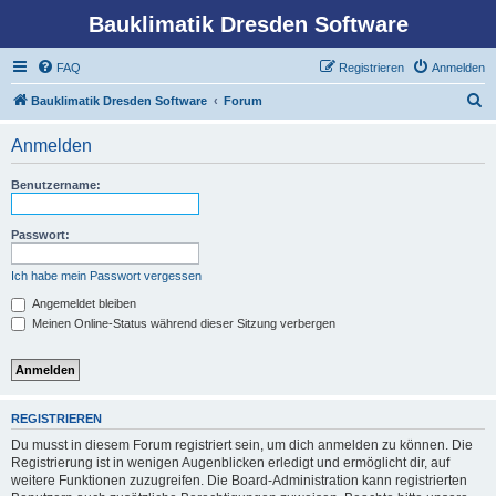
Bauklimatik Dresden Software
FAQ
Registrieren
Anmelden
S
Bauklimatik Dresden Software
Forum
u
Anmelden
c
h
Benutzername:
e
Passwort:
Ich habe mein Passwort vergessen
Angemeldet bleiben
Meinen Online-Status während dieser Sitzung verbergen
REGISTRIEREN
Du musst in diesem Forum registriert sein, um dich anmelden zu können. Die
Registrierung ist in wenigen Augenblicken erledigt und ermöglicht dir, auf
weitere Funktionen zuzugreifen. Die Board-Administration kann registrierten