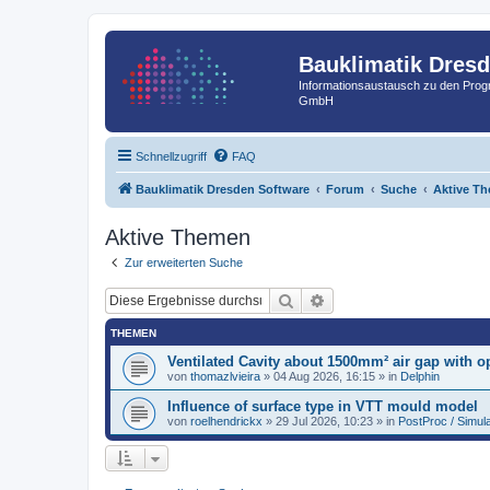
Bauklimatik Dres
Informationsaustausch zu den Pr
GmbH
Schnellzugriff
FAQ
Bauklimatik Dresden Software
Forum
Suche
Aktive T
Aktive Themen
Zur erweiterten Suche
Suche
Erweiterte Suche
THEMEN
Ventilated Cavity about 1500mm² air gap with op
von
thomazlvieira
»
04 Aug 2026, 16:15
» in
Delphin
Influence of surface type in VTT mould model
von
roelhendrickx
»
29 Jul 2026, 10:23
» in
PostProc / Simul