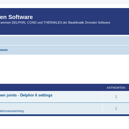
den Software
ogrammen DELPHIN, COND und THERAKLES der Bauklimatik Dresden Software
hemen
ANTWORTEN
en joints - Delphin 6 settings
1
1
ationsauswertung