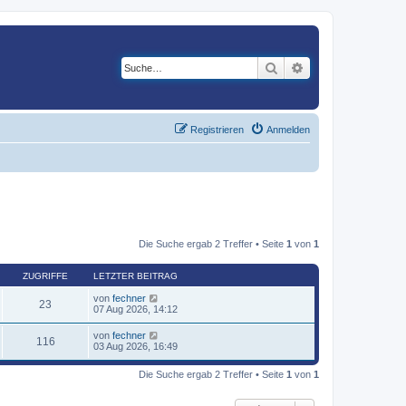
Suche
Erweiterte Suche
Registrieren
Anmelden
Die Suche ergab 2 Treffer • Seite
1
von
1
ZUGRIFFE
LETZTER BEITRAG
von
fechner
23
07 Aug 2026, 14:12
von
fechner
116
03 Aug 2026, 16:49
Die Suche ergab 2 Treffer • Seite
1
von
1