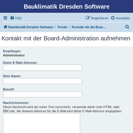
Bauklimatik Dresden Software
FAQ
Registrieren
Anmelden
S
Bauklimatik Dresden Software
Forum
Kontakt mit der Board-Administration aufnehmen
u
Kontakt mit der Board-Administration aufnehmen
c
h
Empfänger:
Administrator
e
Deine E-Mail-Adresse:
Dein Name:
Betreff:
Nachrichtentext:
Diese Nachricht wird als reiner Text verschickt, verwende daher kein HTML oder
BBCode. Als Antwort-Adresse für die E-Mail wird deine E-Mail-Adresse angegeben.