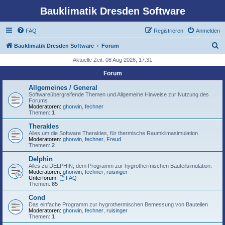
Bauklimatik Dresden Software
FAQ
Registrieren
Anmelden
S
Bauklimatik Dresden Software
Forum
u
Aktuelle Zeit: 08 Aug 2026, 17:31
c
Forum
h
Allgemeines / General
e
Softwareübergreifende Themen und Allgemeine Hinweise zur Nutzung des
Forums
Moderatoren:
ghorwin
,
fechner
Themen:
1
Therakles
Alles um die Software Therakles, für thermische Raumklimasimulation
Moderatoren:
ghorwin
,
fechner
,
Freud
Themen:
2
Delphin
Alles zu DELPHIN, dem Programm zur hygrothermischen Bauteilsimulation.
Moderatoren:
ghorwin
,
fechner
,
ruisinger
Unterforum:
FAQ
Themen:
85
Cond
Das einfache Programm zur hygrothermischen Bemessung von Bauteilen
Moderatoren:
ghorwin
,
fechner
,
ruisinger
Themen:
1