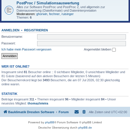
PostProc / Simulationsauswertung
Alles zur Software PostProc und PostProc 2, und allgemein zur
Datenauswertung (Dateiformate) und Dateninterpretation
Moderatoren:
ghorwin
,
fechner
,
ruisinger
Themen:
6
ANMELDEN
•
REGISTRIEREN
Benutzername:
Passwort:
Ich habe mein Passwort vergessen
Angemeldet bleiben
WER IST ONLINE?
Insgesamt sind
81
Besucher online :: 0 sichtbare Mitglieder, 0 unsichtbare Mitglieder und
81 Gäste (basierend auf den aktiven Besuchern der letzten 5 Minuten)
Der Besucherrekord liegt bei
3493
Besuchern, die am 07 Jul 2026, 02:30 gleichzeitig
online waren.
STATISTIK
Beiträge insgesamt
311
• Themen insgesamt
96
• Mitglieder insgesamt
84
• Unser
neuestes Mitglied:
thomazlvieira
Bauklimatik Dresden Software
Forum
Alle Zeiten sind
UTC+02:00
Powered by
phpBB
® Forum Software © phpBB Limited
Deutsche Übersetzung durch
phpBB.de