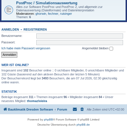
PostProc / Simulationsauswertung
Alles zur Software PostProc und PostProc 2, und allgemein zur
Datenauswertung (Dateiformate) und Dateninterpretation
Moderatoren:
ghorwin
,
fechner
,
ruisinger
Themen:
6
ANMELDEN
•
REGISTRIEREN
Benutzername:
Passwort:
Ich habe mein Passwort vergessen
Angemeldet bleiben
WER IST ONLINE?
Insgesamt sind
102
Besucher online :: 0 sichtbare Mitglieder, 0 unsichtbare Mitglieder und
102 Gäste (basierend auf den aktiven Besuchern der letzten 5 Minuten)
Der Besucherrekord liegt bei
3493
Besuchern, die am 07 Jul 2026, 02:30 gleichzeitig
online waren.
STATISTIK
Beiträge insgesamt
311
• Themen insgesamt
96
• Mitglieder insgesamt
84
• Unser
neuestes Mitglied:
thomazlvieira
Bauklimatik Dresden Software
Forum
Alle Zeiten sind
UTC+02:00
Powered by
phpBB
® Forum Software © phpBB Limited
Deutsche Übersetzung durch
phpBB.de