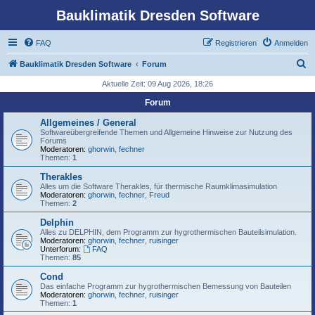
Bauklimatik Dresden Software
FAQ
Registrieren
Anmelden
S
Bauklimatik Dresden Software
Forum
u
Aktuelle Zeit: 09 Aug 2026, 18:26
c
Forum
h
Allgemeines / General
e
Softwareübergreifende Themen und Allgemeine Hinweise zur Nutzung des
Forums
Moderatoren:
ghorwin
,
fechner
Themen:
1
Therakles
Alles um die Software Therakles, für thermische Raumklimasimulation
Moderatoren:
ghorwin
,
fechner
,
Freud
Themen:
2
Delphin
Alles zu DELPHIN, dem Programm zur hygrothermischen Bauteilsimulation.
Moderatoren:
ghorwin
,
fechner
,
ruisinger
Unterforum:
FAQ
Themen:
85
Cond
Das einfache Programm zur hygrothermischen Bemessung von Bauteilen
Moderatoren:
ghorwin
,
fechner
,
ruisinger
Themen:
1